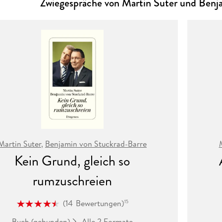
Zwiegespräche von Martin Suter und Benj
Martin Suter
,
Benjamin von Stuckrad-Barre
Kein Grund, gleich so
rumzuschreien
(
14
Bewertungen
)
15
Alle 2 Formate
Buch (gebunden)