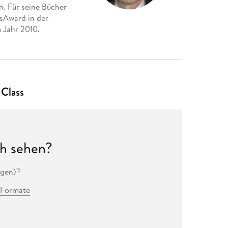
n. Für seine Bücher
sAward in der
m Jahr 2010.
 Class
h sehen?
ngen
)
15
2 Formate