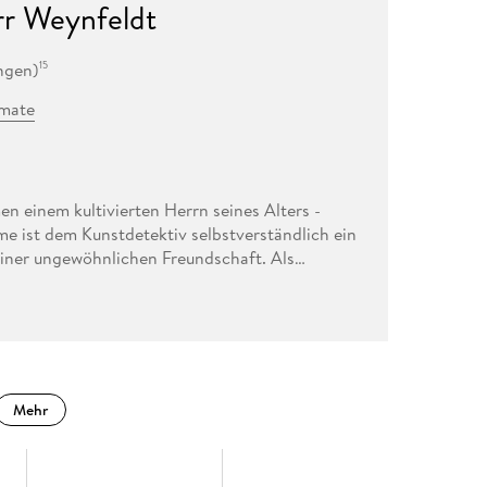
r Weynfeldt
ngen
)
15
rmate
en einem kultivierten Herrn seines Alters -
e ist dem Kunstdetektiv selbstverständlich ein
 einer ungewöhnlichen Freundschaft. Als
rkt, dass ein Bild in seiner Sammlung fehlt,
ynfeldts bunter Freundeskreis gibt sich
buchhändlerin will reden. Doch bald schon kann
 steht vor seinem ersten Mordfall.
Mehr