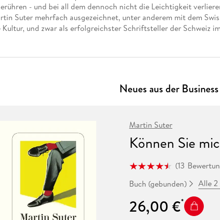
Fremdsprachige Bücher
rühren - und bei all dem dennoch nicht die Leichtigkeit verliere
n Lernhilfen
 Jugendbücher
eiber
Hörbuch Downloads im Bundle
cher
 Vergleich
 Puzzlezubehör
Lernen
New Adult
STABILO
tin Suter mehrfach ausgezeichnet, unter anderem mit dem Swis
Taschenbücher
hilfen
hriller
 Backen
er
lender
Ratgeber
 Kultur, und zwar als erfolgreichster Schriftsteller der Schweiz i
op
hriller
Romance
Sachbücher
precher:innen
Science Fiction
Neues aus der Business
Fremdsprachige Bücher
Martin Suter
Können Sie mic
(
13
Bewertu
Alle 
Buch (gebunden)
26,00 €