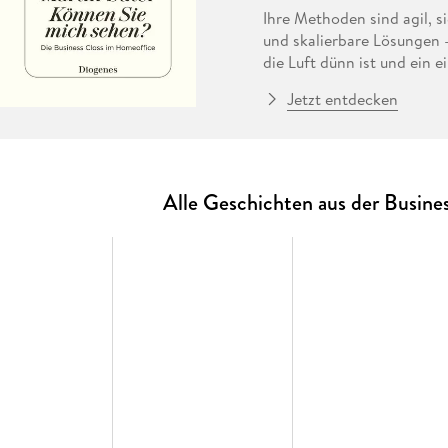
Ihre Methoden sind agil, s
und skalierbare Lösungen 
die Luft dünn ist und ein 
kann. Doch nun halten Fra
Jetzt entdecken
das bei den Angestellten s
mit abgesägten Hosen das
Wem kann man noch trauen?
Alle Geschichten aus der Busines