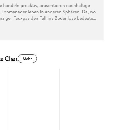
ie handeln proaktiv, präsentieren nachhaltige
- Topmanager leben in anderen Sphären. Da, wo
einziger Fauxpas den Fall ins Bodenlose bedeuten
uen Einzug ins Habitat der Krawattenträger, und
o beliebte Homeoffice lässt die Führungsriege
tehen. Die Herausforderungen werden diverser.
 Den Topkadern entgleitet die Kontrolle.
s Class
Mehr