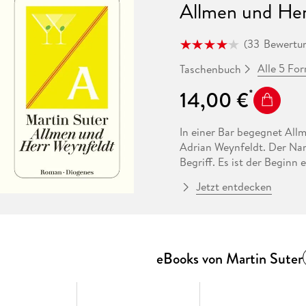
Allmen und Her
(
33
Bewertu
Alle 5 Fo
Taschenbuch
14,00 €
In einer Bar begegnet Allm
Adrian Weynfeldt. Der Nam
Begriff. Es ist der Beginn
Weynfeldt kurz darauf beme
Jetzt entdecken
schaltet er Allmen ein. We
zugeknöpft. Nur die Kunst
sie das nicht mehr. Allmen
eBooks von Martin Suter