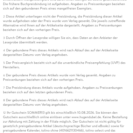
Die frühere Buchpreisbindung ist aufgehoben. Angaben zu Preissenkungen beziehen
sich auf den gebundenen Preis eines mangelfreien Exemplars.
Diese Artikel unterliegen nicht der Preisbindung, die Preisbindung dieser Artikel
2
wurde aufgehoben oder der Preis wurde vom Verlag gesenkt. Die jeweils zutreffende
Alternative wird Ihnen auf der Artikelseite dargestellt. Angaben zu Preissenkungen
beziehen sich auf den vorherigen Preis.
Durch Öffnen der Leseprobe willigen Sie ein, dass Daten an den Anbieter der
3
Leseprobe übermittelt werden.
Der gebundene Preis dieses Artikels wird nach Ablauf des auf der Artikelseite
4
dargestellten Datums vom Verlag angehoben.
Der Preisvergleich bezieht sich auf die unverbindliche Preisempfehlung (UVP) des
5
Herstellers.
Der gebundene Preis dieses Artikels wurde vom Verlag gesenkt. Angaben zu
6
Preissenkungen beziehen sich auf den vorherigen Preis.
Die Preisbindung dieses Artikels wurde aufgehoben. Angaben zu Preissenkungen
7
beziehen sich auf den letzten gebundenen Preis.
Der gebundene Preis dieses Artikels wird nach Ablauf des auf der Artikelseite
8
dargestellten Datums vom Verlag angehoben.
Ihr Gutschein SOMMER13 gilt bis einschließlich 10.08.2026. Sie können den
12
Gutschein ausschließlich online einlösen unter www.hugendubel.de. Keine Bestellung
zur Abholung mit Zahlung in der Filiale möglich. Der Gutschein ist nicht gültig für
gesetzlich preisgebundene Artikel (deutschsprachige Bücher und eBooks) sowie für
preisgebundene Kalender, tolino shine (4016621130466), tolino select und das