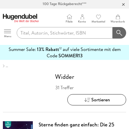
Abholung in über 100 Filialen
Filiale
Konto
Merkzettel
Warenkorb
Hugendubel
Menu
Summer Sale:
13% Rabatt
auf viele Sortimente mit dem
12
mehr
Code
SOMMER13
erfahren
…
Widder
31 Treffer
Sortieren
Sterne finden ganz einfach: Die 25