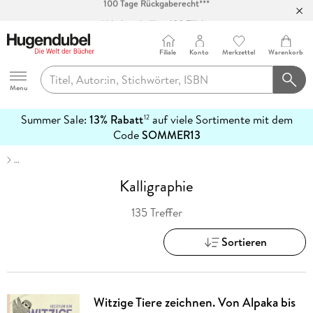
Abholung in über 100 Filialen
Filiale
Konto
Merkzettel
Warenkorb
Hugendubel
Menu
Summer Sale:
13% Rabatt
auf viele Sortimente mit dem
12
mehr
Code
SOMMER13
erfahren
…
Kalligraphie
135 Treffer
Sortieren
Witzige Tiere zeichnen. Von Alpaka bis