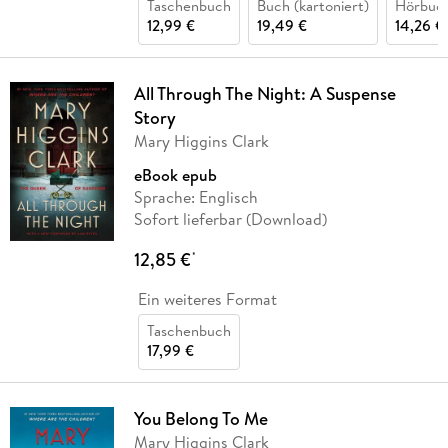
Taschenbuch
Buch (kartoniert)
Hörbuc
12,99 €
19,49 €
14,26 €
All Through The Night: A Suspense
Story
Mary Higgins Clark
eBook epub
Sprache: Englisch
Sofort lieferbar (Download)
12,85 €
*
Ein weiteres Format
Taschenbuch
17,99 €
You Belong To Me
Mary Higgins Clark