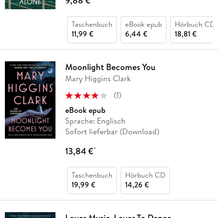
9,88 €
Taschenbuch
eBook epub
Hörbuch CD
11,99 €
6,44 €
18,81 €
Moonlight Becomes You
Mary Higgins Clark
(
1
)
eBook epub
Sprache: Englisch
Sofort lieferbar (Download)
13,84 €
*
Taschenbuch
Hörbuch CD
19,99 €
14,26 €
Loves Music, Loves To Dance