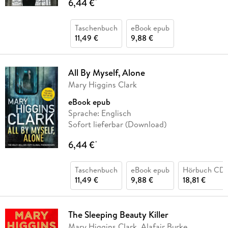
6,44 €
*
Taschenbuch
eBook epub
11,49 €
9,88 €
All By Myself, Alone
Mary Higgins Clark
eBook epub
Sprache: Englisch
Sofort lieferbar (Download)
6,44 €
*
Taschenbuch
eBook epub
Hörbuch CD
11,49 €
9,88 €
18,81 €
The Sleeping Beauty Killer
Mary Higgins Clark, Alafair Burke