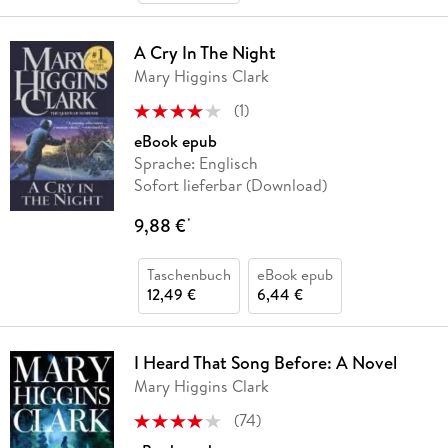
A Cry In The Night
Mary Higgins Clark
(
1
)
eBook epub
Sprache: Englisch
Sofort lieferbar (Download)
9,88 €
*
Taschenbuch
eBook epub
12,49 €
6,44 €
I Heard That Song Before: A Novel
Mary Higgins Clark
(
74
)