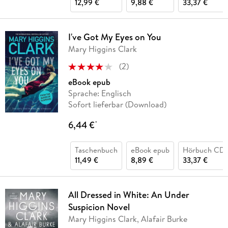
12,99 €
9,88 €
33,37 €
I've Got My Eyes on You
Mary Higgins Clark
(
2
)
eBook epub
Sprache: Englisch
Sofort lieferbar (Download)
6,44 €
*
Taschenbuch
eBook epub
Hörbuch CD
11,49 €
8,89 €
33,37 €
All Dressed in White: An Under
Suspicion Novel
Mary Higgins Clark, Alafair Burke