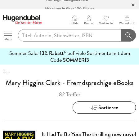
Abholung in über 100 Filialen
Filiale
Konto
Merkzettel
Warenkorb
Hugendubel
Menu
Summer Sale:
13% Rabatt
auf viele Sortimente mit dem
12
mehr
Code
SOMMER13
erfahren
…
Mary Higgins Clark - Fremdsprachige eBooks
82 Treffer
Sortieren
It Had To Be You: The thrilling new novel