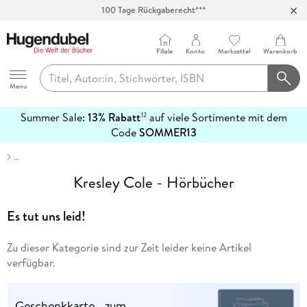
100 Tage Rückgaberecht***
Abholung in über 100 Filialen
Filiale
Konto
Merkzettel
Warenkorb
Hugendubel
Menu
Summer Sale:
13% Rabatt
auf viele Sortimente mit dem
12
mehr
Code
SOMMER13
erfahren
…
Kresley Cole - Hörbücher
Es tut uns leid!
Zu dieser Kategorie sind zur Zeit leider keine Artikel
verfügbar.
Geschenkkarte - zum