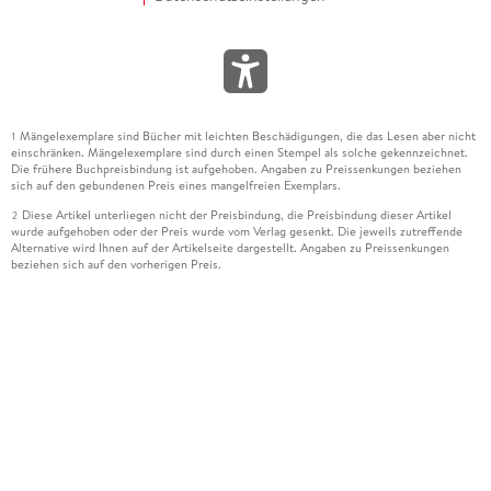
Mängelexemplare sind Bücher mit leichten Beschädigungen, die das Lesen aber nicht
1
einschränken. Mängelexemplare sind durch einen Stempel als solche gekennzeichnet.
Die frühere Buchpreisbindung ist aufgehoben. Angaben zu Preissenkungen beziehen
sich auf den gebundenen Preis eines mangelfreien Exemplars.
Diese Artikel unterliegen nicht der Preisbindung, die Preisbindung dieser Artikel
2
wurde aufgehoben oder der Preis wurde vom Verlag gesenkt. Die jeweils zutreffende
Alternative wird Ihnen auf der Artikelseite dargestellt. Angaben zu Preissenkungen
beziehen sich auf den vorherigen Preis.
Durch Öffnen der Leseprobe willigen Sie ein, dass Daten an den Anbieter der
3
Leseprobe übermittelt werden.
Der gebundene Preis dieses Artikels wird nach Ablauf des auf der Artikelseite
4
dargestellten Datums vom Verlag angehoben.
Der Preisvergleich bezieht sich auf die unverbindliche Preisempfehlung (UVP) des
5
Herstellers.
Der gebundene Preis dieses Artikels wurde vom Verlag gesenkt. Angaben zu
6
Preissenkungen beziehen sich auf den vorherigen Preis.
Die Preisbindung dieses Artikels wurde aufgehoben. Angaben zu Preissenkungen
7