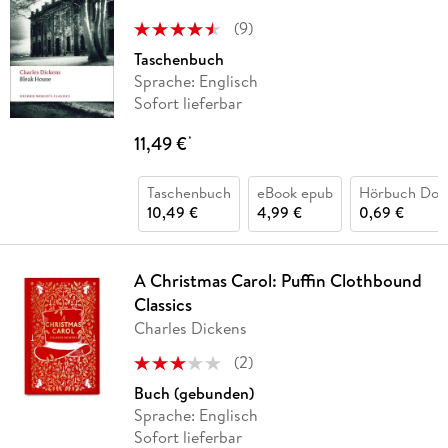
(
9
)
Taschenbuch
Sprache: Englisch
Sofort lieferbar
11,49 €
*
Taschenbuch
eBook epub
Hörbuch Dow
10,49 €
4,99 €
0,69 €
A Christmas Carol: Puffin Clothbound
Classics
Charles Dickens
(
2
)
Buch (gebunden)
Sprache: Englisch
Sofort lieferbar