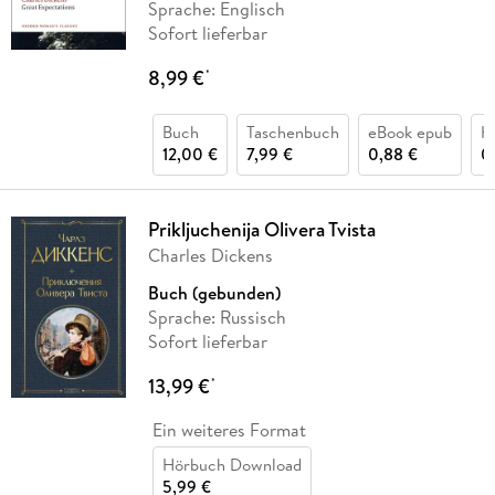
Sprache: Englisch
Sofort lieferbar
8,99 €
*
Buch
Taschenbuch
eBook epub
H
12,00 €
7,99 €
0,88 €
0
Prikljuchenija Olivera Tvista
Charles Dickens
Buch (gebunden)
Sprache: Russisch
Sofort lieferbar
13,99 €
*
Ein weiteres Format
Hörbuch Download
5,99 €