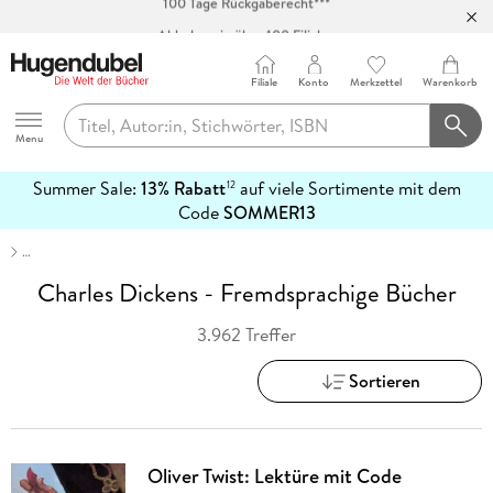
Abholung in über 100 Filialen
Filiale
Konto
Merkzettel
Warenkorb
Hugendubel
Menu
Summer Sale:
13% Rabatt
auf viele Sortimente mit dem
12
mehr
Code
SOMMER13
erfahren
…
Charles Dickens - Fremdsprachige Bücher
3.962 Treffer
Sortieren
Oliver Twist: Lektüre mit Code