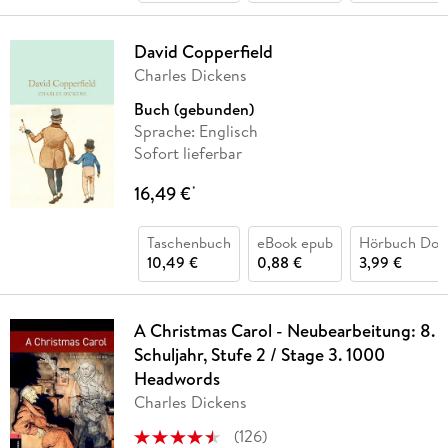
David Copperfield
Charles Dickens
Buch (gebunden)
Sprache: Englisch
Sofort lieferbar
16,49 €
*
Taschenbuch
eBook epub
Hörbuch Dow
10,49 €
0,88 €
3,99 €
A Christmas Carol - Neubearbeitung: 8.
Schuljahr, Stufe 2 / Stage 3. 1000
Headwords
Charles Dickens
(
126
)