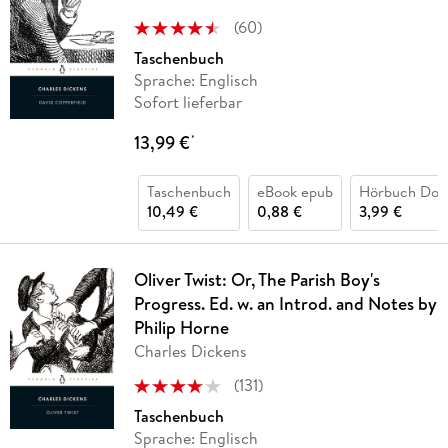
(
60
)
Taschenbuch
Sprache: Englisch
Sofort lieferbar
13,99 €
*
Taschenbuch
eBook epub
Hörbuch Dow
10,49 €
0,88 €
3,99 €
Oliver Twist: Or, The Parish Boy's
Progress. Ed. w. an Introd. and Notes by
Philip Horne
Charles Dickens
(
131
)
Taschenbuch
Sprache: Englisch