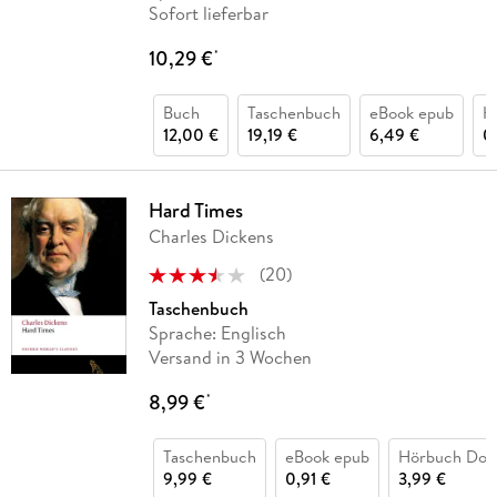
Sofort lieferbar
10,29 €
*
Buch
Taschenbuch
eBook epub
H
12,00 €
19,19 €
6,49 €
0
Hard Times
Charles Dickens
(
20
)
Taschenbuch
Sprache: Englisch
Versand in 3 Wochen
8,99 €
*
Taschenbuch
eBook epub
Hörbuch Dow
9,99 €
0,91 €
3,99 €