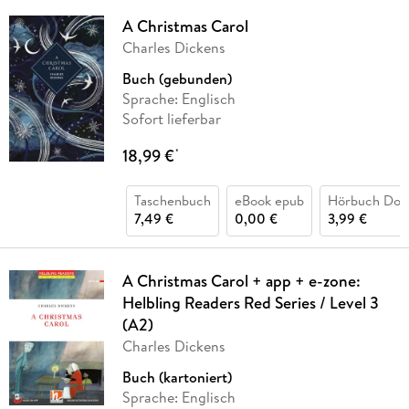
A Christmas Carol
Charles Dickens
Buch (gebunden)
Sprache: Englisch
Sofort lieferbar
18,99 €
*
Taschenbuch
eBook epub
Hörbuch Dow
7,49 €
0,00 €
3,99 €
A Christmas Carol + app + e-zone:
Helbling Readers Red Series / Level 3
(A2)
Charles Dickens
Buch (kartoniert)
Sprache: Englisch