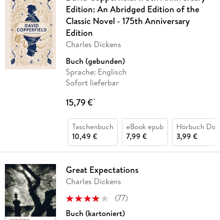
Edition: An Abridged Edition of the
Classic Novel - 175th Anniversary
Edition
Charles Dickens
Buch (gebunden)
Sprache: Englisch
Sofort lieferbar
15,79 €
*
Taschenbuch
eBook epub
Hörbuch Dow
10,49 €
7,99 €
3,99 €
Great Expectations
Charles Dickens
(
77
)
Buch (kartoniert)