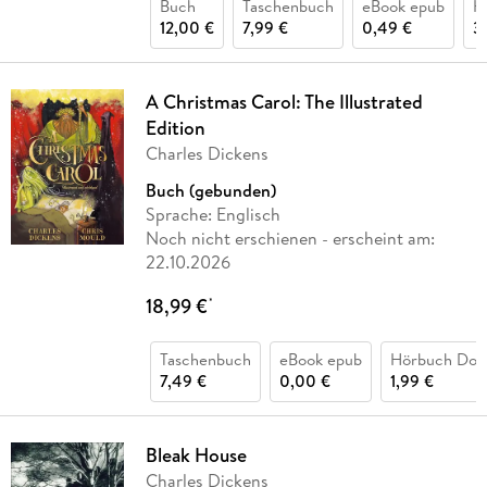
Buch
Taschenbuch
eBook epub
H
12,00 €
7,99 €
0,49 €
3
A Christmas Carol: The Illustrated
Edition
Charles Dickens
Buch (gebunden)
Sprache: Englisch
Noch nicht erschienen
- erscheint am:
22.10.2026
18,99 €
*
Taschenbuch
eBook epub
Hörbuch Dow
7,49 €
0,00 €
1,99 €
Bleak House
Charles Dickens