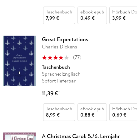
Taschenbuch
eBook epub
Hörbuch Dow
7,99 €
0,49 €
3,99 €
Great Expectations
Charles Dickens
(
77
)
Taschenbuch
Sprache: Englisch
Sofort lieferbar
11,39 €
*
Taschenbuch
eBook epub
Hörbuch Dow
8,99 €
0,88 €
0,69 €
A Christmas Carol: 5./6. Lernjahr