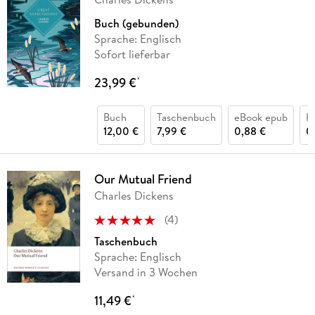
Buch (gebunden)
Sprache: Englisch
Sofort lieferbar
23,99 €
*
Buch
Taschenbuch
eBook epub
H
12,00 €
7,99 €
0,88 €
0
Our Mutual Friend
Charles Dickens
(
4
)
Taschenbuch
Sprache: Englisch
Versand in 3 Wochen
11,49 €
*