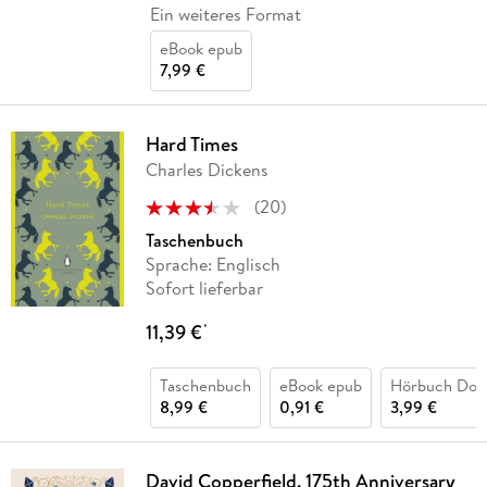
Ein weiteres Format
eBook epub
7,99 €
Hard Times
Charles Dickens
(
20
)
Taschenbuch
Sprache: Englisch
Sofort lieferbar
11,39 €
*
Taschenbuch
eBook epub
Hörbuch Dow
8,99 €
0,91 €
3,99 €
David Copperfield. 175th Anniversary