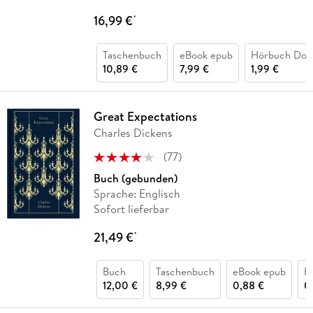
16,99 €
*
Taschenbuch
eBook epub
Hörbuch Dow
10,89 €
7,99 €
1,99 €
Great Expectations
Charles Dickens
(
77
)
Buch (gebunden)
Sprache: Englisch
Sofort lieferbar
21,49 €
*
Buch
Taschenbuch
eBook epub
H
12,00 €
8,99 €
0,88 €
0