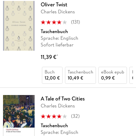
Oliver Twist
Charles Dickens
(
131
)
Taschenbuch
Sprache: Englisch
Sofort lieferbar
11,39 €
*
Buch
Taschenbuch
eBook epub
H
12,00 €
10,49 €
0,99 €
0
A Tale of Two Cities
Charles Dickens
(
32
)
Taschenbuch
Sprache: Englisch