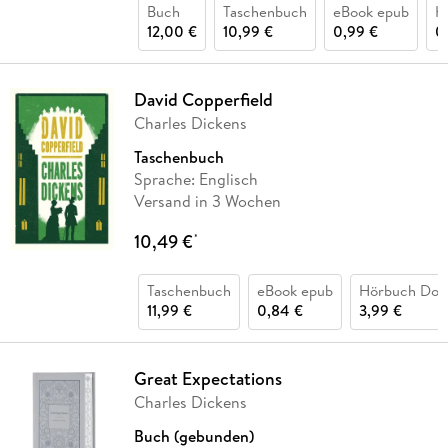
Buch
Taschenbuch
eBook epub
H
12,00 €
10,99 €
0,99 €
0
David Copperfield
Charles Dickens
Taschenbuch
Sprache: Englisch
Versand in 3 Wochen
10,49 €
*
Taschenbuch
eBook epub
Hörbuch Dow
11,99 €
0,84 €
3,99 €
Great Expectations
Charles Dickens
Buch (gebunden)