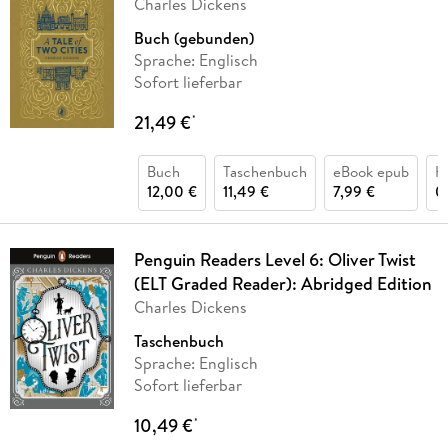
Charles Dickens
Buch (gebunden)
Sprache: Englisch
Sofort lieferbar
21,49 €
*
Buch
Taschenbuch
eBook epub
H
12,00 €
11,49 €
7,99 €
0
Penguin Readers Level 6: Oliver Twist
(ELT Graded Reader): Abridged Edition
Charles Dickens
Taschenbuch
Sprache: Englisch
Sofort lieferbar
10,49 €
*