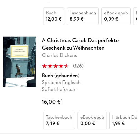
Buch
Taschenbuch
eBook epub
H
12,00 €
8,99 €
0,99 €
0
A Christmas Carol: Das perfekte
Geschenk zu Weihnachten
Charles Dickens
(
126
)
Buch (gebunden)
Sprache: Englisch
Sofort lieferbar
16,00 €
*
Taschenbuch
eBook epub
Hörbuch Dow
7,49 €
0,00 €
1,99 €