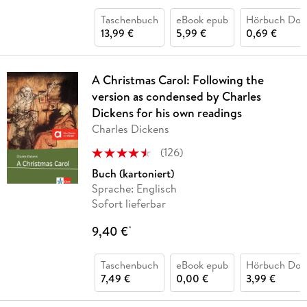
Taschenbuch
eBook epub
Hörbuch Dow
13,99 €
5,99 €
0,69 €
A Christmas Carol: Following the
version as condensed by Charles
Dickens for his own readings
Charles Dickens
(
126
)
Buch (kartoniert)
Sprache: Englisch
Sofort lieferbar
9,40 €
*
Taschenbuch
eBook epub
Hörbuch Dow
7,49 €
0,00 €
3,99 €