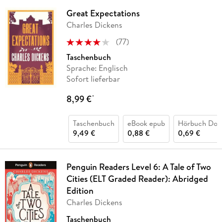
Great Expectations
Charles Dickens
(
77
)
Taschenbuch
Sprache: Englisch
Sofort lieferbar
8,99 €
*
Taschenbuch
eBook epub
Hörbuch Dow
9,49 €
0,88 €
0,69 €
Penguin Readers Level 6: A Tale of Two
Cities (ELT Graded Reader): Abridged
Edition
Charles Dickens
Taschenbuch