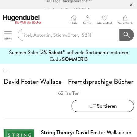
Abholung in über 100 Filialen
Filiale
Konto
Merkzettel
Warenkorb
Hugendubel
Menu
Summer Sale:
13% Rabatt
auf viele Sortimente mit dem
12
mehr
Code
SOMMER13
erfahren
…
David Foster Wallace - Fremdsprachige Bücher
62 Treffer
Sortieren
String Theory: David Foster Wallace on