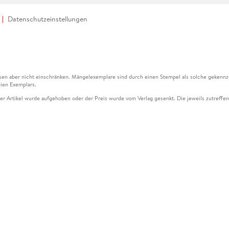
Datenschutzeinstellungen
en aber nicht einschränken. Mängelexemplare sind durch einen Stempel als solche gekennz
ien Exemplars.
ser Artikel wurde aufgehoben oder der Preis wurde vom Verlag gesenkt. Die jeweils zutreffend
ter der Leseprobe übermittelt werden.
kelseite dargestellten Datums vom Verlag angehoben.
g (UVP) des Herstellers.
n zu Preissenkungen beziehen sich auf den vorherigen Preis.
senkungen beziehen sich auf den letzten gebundenen Preis.
kelseite dargestellten Datums vom Verlag angehoben.
n den Gutschein ausschließlich online einlösen unter www.hugendubel.de. Keine Bestellung z
und eBooks) sowie für preisgebundene Kalender, tolino shine (4016621130466), tolino selec
cht möglich. Ein Weiterverkauf und der Handel des Gutscheincodes sind nicht gestattet.