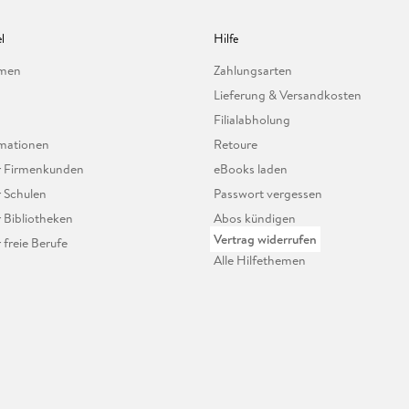
l
Hilfe
hmen
Zahlungsarten
Lieferung & Versandkosten
Filialabholung
mationen
Retoure
ür Firmenkunden
eBooks laden
r Schulen
Passwort vergessen
r Bibliotheken
Abos kündigen
Vertrag widerrufen
r freie Berufe
Alle Hilfethemen