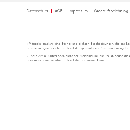
Datenschutz
AGB
Impressum
Widerrufsbelehrung
Mängelexemplare sind Bücher mit leichten Beschädigungen, die das Les
1
Preissenkungen beziehen sich auf den gebundenen Preis eines mangelfre
Diese Artikel unterliegen nicht der Preisbindung, die Preisbindung die
2
Preissenkungen beziehen sich auf den vorherigen Preis.
Durch Öffnen der Leseprobe willigen Sie ein, dass Daten an den Anbie
3
Der gebundene Preis dieses Artikels wird nach Ablauf des auf der Arti
4
Der Preisvergleich bezieht sich auf die unverbindliche Preisempfehlun
5
Der gebundene Preis dieses Artikels wurde vom Verlag gesenkt. Angabe
6
Die Preisbindung dieses Artikels wurde aufgehoben. Angaben zu Preis
7
Der gebundene Preis dieses Artikels wird nach Ablauf des auf der Arti
8
Ihr Gutschein SOMMER13 gilt bis einschließlich 10.08.2026. Sie könne
12
gültig für gesetzlich preisgebundene Artikel (deutschsprachige Bücher 
Gutscheinen und Geschenkkarten kombinierbar. Eine Barauszahlung ist ni