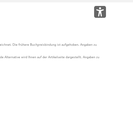
eichnet. Die frühere Buchpreisbindung ist aufgehoben. Angaben zu
e Alternative wird Ihnen auf der Artikelseite dargestellt. Angaben zu
ur Abholung mit Zahlung in der Filiale möglich. Der Gutschein ist nicht
t und das Hugendubel Hörbuch Abo. Der Gutschein ist nicht mit anderen