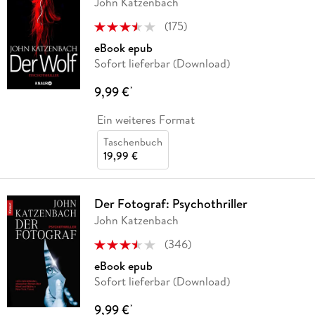
John Katzenbach
(
175
)
eBook epub
Sofort lieferbar (Download)
9,99 €
*
Ein weiteres Format
Taschenbuch
19,99 €
Der Fotograf: Psychothriller
John Katzenbach
(
346
)
eBook epub
Sofort lieferbar (Download)
9,99 €
*