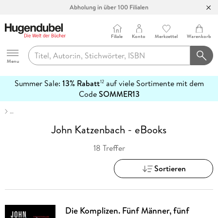
Abholung in über 100 Filialen
Filiale
Konto
Merkzettel
Warenkorb
Hugendubel
Menu
Summer Sale:
13% Rabatt
auf viele Sortimente mit dem
12
mehr
Code
SOMMER13
erfahren
…
John Katzenbach - eBooks
18 Treffer
Sortieren
Die Komplizen. Fünf Männer, fünf