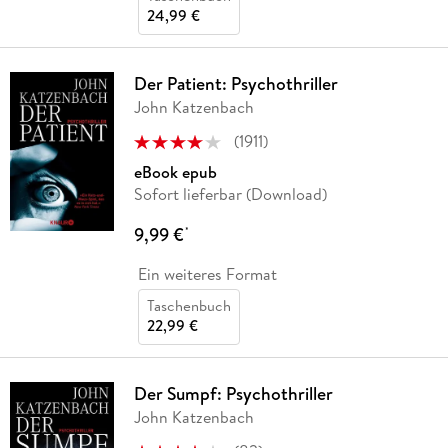
24,99 €
Der Patient: Psychothriller
John Katzenbach
(
1911
)
eBook epub
Sofort lieferbar (Download)
9,99 €
*
Ein weiteres Format
Taschenbuch
22,99 €
Der Sumpf: Psychothriller
John Katzenbach