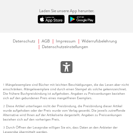
Laden Sie unsere App herunter.
Datenschutz
AGB
Impressum
Widerrufsbelehrung
Datenschutzeinstellungen
Mängelexemplare sind Bücher mit leichten Beschädigungen, die das Lesen aber nicht
1
einschränken. Mängelexemplare sind durch einen Stempel als solche gekennzeichnet.
Die frühere Buchpreisbindung ist aufgehoben. Angaben zu Preissenkungen beziehen
sich auf den gebundenen Preis eines mangelfreien Exemplars.
Diese Artikel unterliegen nicht der Preisbindung, die Preisbindung dieser Artikel
2
wurde aufgehoben oder der Preis wurde vom Verlag gesenkt. Die jeweils zutreffende
Alternative wird Ihnen auf der Artikelseite dargestellt. Angaben zu Preissenkungen
beziehen sich auf den vorherigen Preis.
Durch Öffnen der Leseprobe willigen Sie ein, dass Daten an den Anbieter der
3
Leseprobe übermittelt werden.