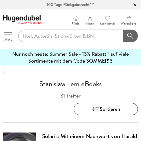
Abholung in über 100 Filialen
Filiale
Konto
Merkzettel
Warenkorb
Hugendubel
Menu
Nur noch heute:
Summer Sale -
13% Rabatt
auf viele
12
mehr
Sortimente mit dem Code
SOMMER13
erfahren
…
Stanislaw Lem eBooks
31 Treffer
Sortieren
Solaris: Mit einem Nachwort von Harald