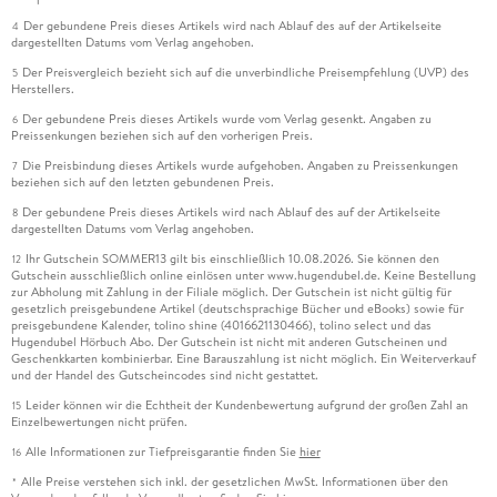
Der gebundene Preis dieses Artikels wird nach Ablauf des auf der Artikelseite
4
dargestellten Datums vom Verlag angehoben.
Der Preisvergleich bezieht sich auf die unverbindliche Preisempfehlung (UVP) des
5
Herstellers.
Der gebundene Preis dieses Artikels wurde vom Verlag gesenkt. Angaben zu
6
Preissenkungen beziehen sich auf den vorherigen Preis.
Die Preisbindung dieses Artikels wurde aufgehoben. Angaben zu Preissenkungen
7
beziehen sich auf den letzten gebundenen Preis.
Der gebundene Preis dieses Artikels wird nach Ablauf des auf der Artikelseite
8
dargestellten Datums vom Verlag angehoben.
Ihr Gutschein SOMMER13 gilt bis einschließlich 10.08.2026. Sie können den
12
Gutschein ausschließlich online einlösen unter www.hugendubel.de. Keine Bestellung
zur Abholung mit Zahlung in der Filiale möglich. Der Gutschein ist nicht gültig für
gesetzlich preisgebundene Artikel (deutschsprachige Bücher und eBooks) sowie für
preisgebundene Kalender, tolino shine (4016621130466), tolino select und das
Hugendubel Hörbuch Abo. Der Gutschein ist nicht mit anderen Gutscheinen und
Geschenkkarten kombinierbar. Eine Barauszahlung ist nicht möglich. Ein Weiterverkauf
und der Handel des Gutscheincodes sind nicht gestattet.
Leider können wir die Echtheit der Kundenbewertung aufgrund der großen Zahl an
15
Einzelbewertungen nicht prüfen.
Alle Informationen zur Tiefpreisgarantie finden Sie
hier
16
Alle Preise verstehen sich inkl. der gesetzlichen MwSt. Informationen über den
*