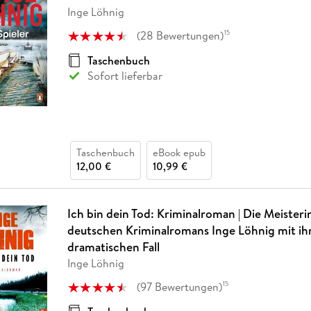
Fremdsprachige Bücher
n Lernhilfen
 Jugendbücher
eiber
Hörbuch Downloads im Bundle
Inge Löhnig
cher
 Vergleich
 Puzzlezubehör
Lernen
New Adult
STABILO
Taschenbücher
hilfen
hriller
(
28
Bewertungen
)
15
 Backen
er
lender
Ratgeber
op
Taschenbuch
hriller
Romance
Sofort lieferbar
Sachbücher
precher:innen
Science Fiction
Fremdsprachige Bücher
Taschenbuch
eBook epub
12,00 €
10,99 €
Ich bin dein Tod: Kriminalroman | Die Meisteri
deutschen Kriminalromans Inge Löhnig mit i
dramatischen Fall
Inge Löhnig
(
97
Bewertungen
)
15