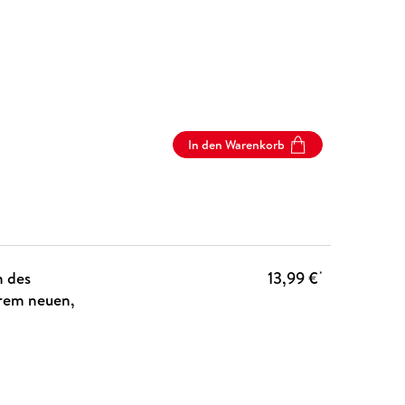
In den Warenkorb
n des
13,99 €
*
hrem neuen,