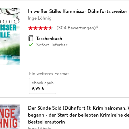
In weißer Stille: Kommissar Dühnforts zweiter 
Inge Löhnig
(
304
Bewertungen
)
15
Taschenbuch
Sofort lieferbar
Ein weiteres Format
eBook epub
9,99 €
Der Sünde Sold (Dühnfort 1): Kriminalroman. W
begann - der Start der beliebten Krimireihe d
Bestsellerautorin
Inge Löhnig