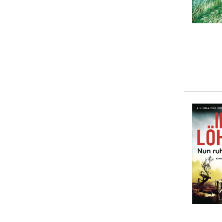
10-20 €
(
13
)
20-50 €
(
0
)
> 50 €
(
0
)