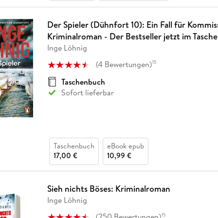
Der Spieler (Dühnfort 10): Ein Fall für Kommi
Kriminalroman - Der Bestseller jetzt im Tasch
Inge Löhnig
(
4
Bewertungen
)
15
Taschenbuch
Sofort lieferbar
Taschenbuch
eBook epub
17,00 €
10,99 €
Sieh nichts Böses: Kriminalroman
Inge Löhnig
(
250
Bewertungen
)
15