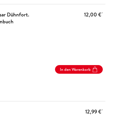
ssar Dühnfort.
12,00 €
*
enbuch
In den Warenkorb
12,99 €
*