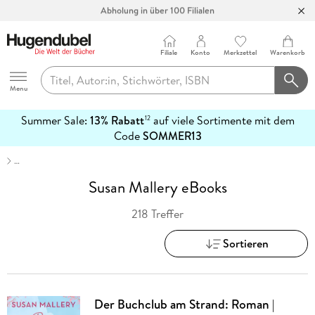
Abholung in über 100 Filialen
Filiale
Konto
Merkzettel
Warenkorb
Hugendubel
Menu
Summer Sale:
13% Rabatt
auf viele Sortimente mit dem
12
mehr
Code
SOMMER13
erfahren
…
Susan Mallery eBooks
218 Treffer
Sortieren
Der Buchclub am Strand: Roman |