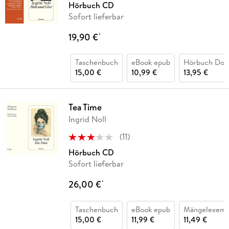
Hörbuch CD
Sofort lieferbar
19,90 €
*
Taschenbuch
eBook epub
Hörbuch Dow
15,00 €
10,99 €
13,95 €
Tea Time
Ingrid Noll
(
11
)
Hörbuch CD
Sofort lieferbar
26,00 €
*
Taschenbuch
eBook epub
Mängelexemp
15,00 €
11,99 €
11,49 €