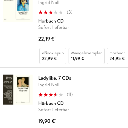
Ingrid Noll
(
3
)
Hörbuch CD
Sofort lieferbar
22,19 €
*
eBook epub
Mängelexemplar
Hörbuch 
22,99 €
11,99 €
24,95 €
Ladylike. 7 CDs
Ingrid Noll
(
11
)
Hörbuch CD
Sofort lieferbar
19,90 €
*