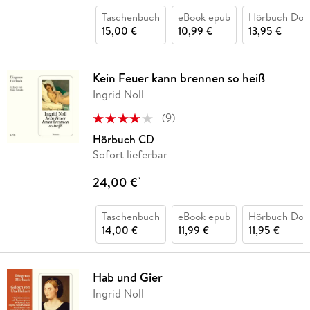
Taschenbuch
eBook epub
Hörbuch Dow
15,00 €
10,99 €
13,95 €
Kein Feuer kann brennen so heiß
Ingrid Noll
(
9
)
Hörbuch CD
Sofort lieferbar
24,00 €
*
Taschenbuch
eBook epub
Hörbuch Dow
14,00 €
11,99 €
11,95 €
Hab und Gier
Ingrid Noll