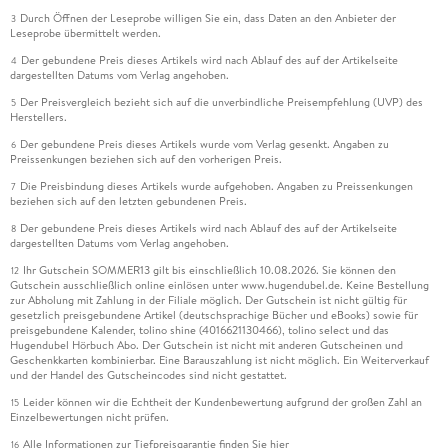
Durch Öffnen der Leseprobe willigen Sie ein, dass Daten an den Anbieter der
3
Leseprobe übermittelt werden.
Der gebundene Preis dieses Artikels wird nach Ablauf des auf der Artikelseite
4
dargestellten Datums vom Verlag angehoben.
Der Preisvergleich bezieht sich auf die unverbindliche Preisempfehlung (UVP) des
5
Herstellers.
Der gebundene Preis dieses Artikels wurde vom Verlag gesenkt. Angaben zu
6
Preissenkungen beziehen sich auf den vorherigen Preis.
Die Preisbindung dieses Artikels wurde aufgehoben. Angaben zu Preissenkungen
7
beziehen sich auf den letzten gebundenen Preis.
Der gebundene Preis dieses Artikels wird nach Ablauf des auf der Artikelseite
8
dargestellten Datums vom Verlag angehoben.
Ihr Gutschein SOMMER13 gilt bis einschließlich 10.08.2026. Sie können den
12
Gutschein ausschließlich online einlösen unter www.hugendubel.de. Keine Bestellung
zur Abholung mit Zahlung in der Filiale möglich. Der Gutschein ist nicht gültig für
gesetzlich preisgebundene Artikel (deutschsprachige Bücher und eBooks) sowie für
preisgebundene Kalender, tolino shine (4016621130466), tolino select und das
Hugendubel Hörbuch Abo. Der Gutschein ist nicht mit anderen Gutscheinen und
Geschenkkarten kombinierbar. Eine Barauszahlung ist nicht möglich. Ein Weiterverkauf
und der Handel des Gutscheincodes sind nicht gestattet.
Leider können wir die Echtheit der Kundenbewertung aufgrund der großen Zahl an
15
Einzelbewertungen nicht prüfen.
Alle Informationen zur Tiefpreisgarantie finden Sie
hier
16