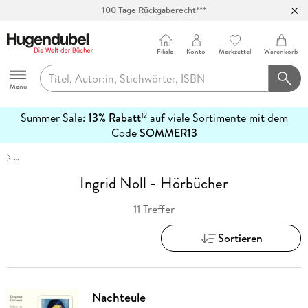
100 Tage Rückgaberecht***
Abholung in über 100 Filialen
Filiale
Konto
Merkzettel
Warenkorb
Hugendubel
Menu
Summer Sale:
13% Rabatt
auf viele Sortimente mit dem
12
mehr
Code
SOMMER13
erfahren
…
Ingrid Noll - Hörbücher
11 Treffer
Sortieren
Nachteule