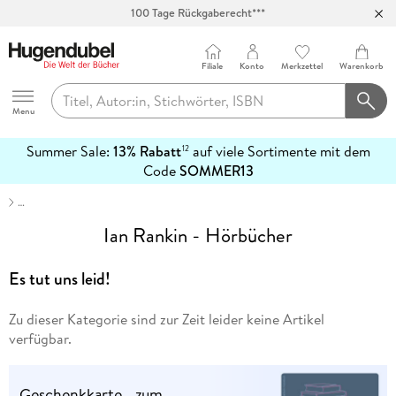
100 Tage Rückgaberecht***
Abholung in über 100 Filialen
Filiale
Konto
Merkzettel
Warenkorb
Hugendubel
Menu
Summer Sale:
13% Rabatt
auf viele Sortimente mit dem
12
mehr
Code
SOMMER13
erfahren
…
Ian Rankin - Hörbücher
Es tut uns leid!
Zu dieser Kategorie sind zur Zeit leider keine Artikel
verfügbar.
Geschenkkarte - zum