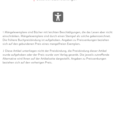
Mängelexemplare sind Bücher mit leichten Beschädigungen, die das Lesen aber nicht
1
einschränken. Mängelexemplare sind durch einen Stempel als solche gekennzeichnet.
Die frühere Buchpreisbindung ist aufgehoben. Angaben zu Preissenkungen beziehen
sich auf den gebundenen Preis eines mangelfreien Exemplars.
Diese Artikel unterliegen nicht der Preisbindung, die Preisbindung dieser Artikel
2
wurde aufgehoben oder der Preis wurde vom Verlag gesenkt. Die jeweils zutreffende
Alternative wird Ihnen auf der Artikelseite dargestellt. Angaben zu Preissenkungen
beziehen sich auf den vorherigen Preis.
Durch Öffnen der Leseprobe willigen Sie ein, dass Daten an den Anbieter der
3
Leseprobe übermittelt werden.
Der gebundene Preis dieses Artikels wird nach Ablauf des auf der Artikelseite
4
dargestellten Datums vom Verlag angehoben.
Der Preisvergleich bezieht sich auf die unverbindliche Preisempfehlung (UVP) des
5
Herstellers.
Der gebundene Preis dieses Artikels wurde vom Verlag gesenkt. Angaben zu
6
Preissenkungen beziehen sich auf den vorherigen Preis.
Die Preisbindung dieses Artikels wurde aufgehoben. Angaben zu Preissenkungen
7