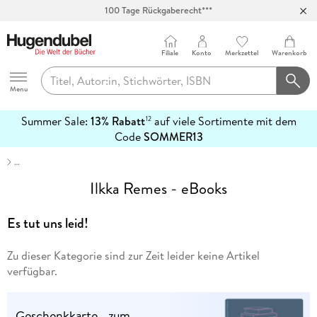
100 Tage Rückgaberecht***
Abholung in über 100 Filialen
Filiale
Konto
Merkzettel
Warenkorb
Hugendubel
Menu
Summer Sale:
13% Rabatt
auf viele Sortimente mit dem
12
mehr
Code
SOMMER13
erfahren
…
Ilkka Remes - eBooks
Es tut uns leid!
Zu dieser Kategorie sind zur Zeit leider keine Artikel
verfügbar.
Geschenkkarte - zum