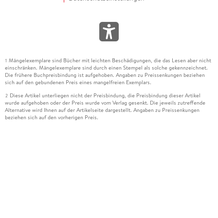
Mängelexemplare sind Bücher mit leichten Beschädigungen, die das Lesen aber nicht
1
einschränken. Mängelexemplare sind durch einen Stempel als solche gekennzeichnet.
Die frühere Buchpreisbindung ist aufgehoben. Angaben zu Preissenkungen beziehen
sich auf den gebundenen Preis eines mangelfreien Exemplars.
Diese Artikel unterliegen nicht der Preisbindung, die Preisbindung dieser Artikel
2
wurde aufgehoben oder der Preis wurde vom Verlag gesenkt. Die jeweils zutreffende
Alternative wird Ihnen auf der Artikelseite dargestellt. Angaben zu Preissenkungen
beziehen sich auf den vorherigen Preis.
Durch Öffnen der Leseprobe willigen Sie ein, dass Daten an den Anbieter der
3
Leseprobe übermittelt werden.
Der gebundene Preis dieses Artikels wird nach Ablauf des auf der Artikelseite
4
dargestellten Datums vom Verlag angehoben.
Der Preisvergleich bezieht sich auf die unverbindliche Preisempfehlung (UVP) des
5
Herstellers.
Der gebundene Preis dieses Artikels wurde vom Verlag gesenkt. Angaben zu
6
Preissenkungen beziehen sich auf den vorherigen Preis.
Die Preisbindung dieses Artikels wurde aufgehoben. Angaben zu Preissenkungen
7