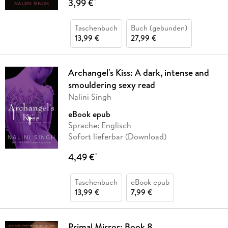
3,99 €
*
Taschenbuch
Buch (gebunden)
13,99 €
27,99 €
Archangel's Kiss: A dark, intense and
smouldering sexy read
Nalini Singh
eBook epub
Sprache: Englisch
Sofort lieferbar (Download)
4,49 €
*
Taschenbuch
eBook epub
13,99 €
7,99 €
Primal Mirror: Book 8