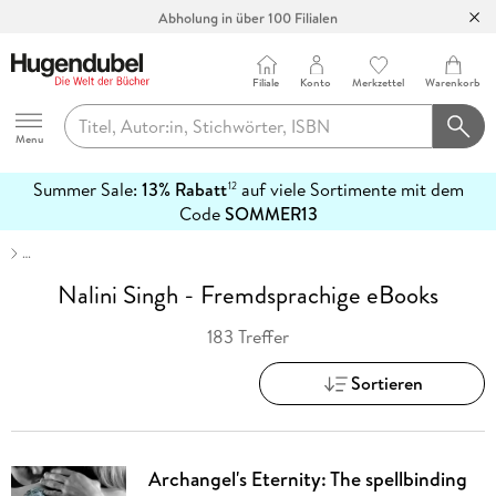
Abholung in über 100 Filialen
Filiale
Konto
Merkzettel
Warenkorb
Hugendubel
Menu
Summer Sale:
13% Rabatt
auf viele Sortimente mit dem
12
mehr
Code
SOMMER13
erfahren
…
Nalini Singh - Fremdsprachige eBooks
183 Treffer
Sortieren
Archangel's Eternity: The spellbinding