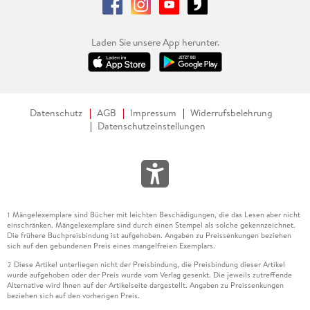
Laden Sie unsere App herunter.
Datenschutz
AGB
Impressum
Widerrufsbelehrung
Datenschutzeinstellungen
Mängelexemplare sind Bücher mit leichten Beschädigungen, die das Lesen aber nicht
1
einschränken. Mängelexemplare sind durch einen Stempel als solche gekennzeichnet.
Die frühere Buchpreisbindung ist aufgehoben. Angaben zu Preissenkungen beziehen
sich auf den gebundenen Preis eines mangelfreien Exemplars.
Diese Artikel unterliegen nicht der Preisbindung, die Preisbindung dieser Artikel
2
wurde aufgehoben oder der Preis wurde vom Verlag gesenkt. Die jeweils zutreffende
Alternative wird Ihnen auf der Artikelseite dargestellt. Angaben zu Preissenkungen
beziehen sich auf den vorherigen Preis.