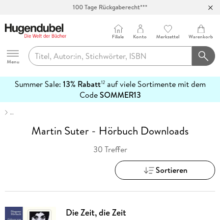
Abholung in über 100 Filialen
Filiale
Konto
Merkzettel
Warenkorb
Hugendubel
Menu
Summer Sale:
13% Rabatt
auf viele Sortimente mit dem
12
mehr
Code
SOMMER13
erfahren
…
Martin Suter - Hörbuch Downloads
30 Treffer
Sortieren
Die Zeit, die Zeit