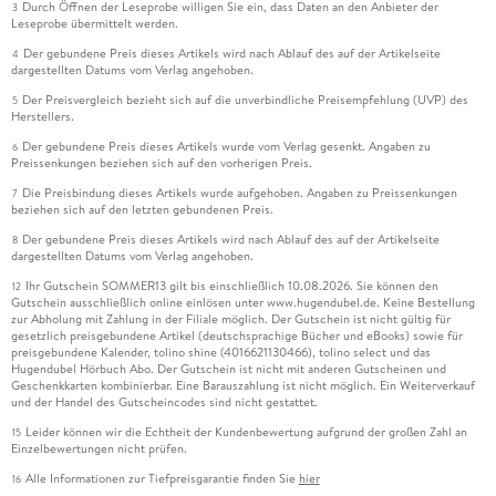
Durch Öffnen der Leseprobe willigen Sie ein, dass Daten an den Anbieter der
3
Leseprobe übermittelt werden.
Der gebundene Preis dieses Artikels wird nach Ablauf des auf der Artikelseite
4
dargestellten Datums vom Verlag angehoben.
Der Preisvergleich bezieht sich auf die unverbindliche Preisempfehlung (UVP) des
5
Herstellers.
Der gebundene Preis dieses Artikels wurde vom Verlag gesenkt. Angaben zu
6
Preissenkungen beziehen sich auf den vorherigen Preis.
Die Preisbindung dieses Artikels wurde aufgehoben. Angaben zu Preissenkungen
7
beziehen sich auf den letzten gebundenen Preis.
Der gebundene Preis dieses Artikels wird nach Ablauf des auf der Artikelseite
8
dargestellten Datums vom Verlag angehoben.
Ihr Gutschein SOMMER13 gilt bis einschließlich 10.08.2026. Sie können den
12
Gutschein ausschließlich online einlösen unter www.hugendubel.de. Keine Bestellung
zur Abholung mit Zahlung in der Filiale möglich. Der Gutschein ist nicht gültig für
gesetzlich preisgebundene Artikel (deutschsprachige Bücher und eBooks) sowie für
preisgebundene Kalender, tolino shine (4016621130466), tolino select und das
Hugendubel Hörbuch Abo. Der Gutschein ist nicht mit anderen Gutscheinen und
Geschenkkarten kombinierbar. Eine Barauszahlung ist nicht möglich. Ein Weiterverkauf
und der Handel des Gutscheincodes sind nicht gestattet.
Leider können wir die Echtheit der Kundenbewertung aufgrund der großen Zahl an
15
Einzelbewertungen nicht prüfen.
Alle Informationen zur Tiefpreisgarantie finden Sie
hier
16