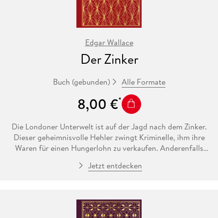
Sein Werk umfasste insgesamt 175 Bücher, 15
Theaterstücke. Plus 73 Verfilmungen
Edgar Wallace
Der Zinker
Alle Formate
Buch (gebunden)
8,00 €
Die Londoner Unterwelt ist auf der Jagd nach dem Zinker.
Dieser geheimnisvolle Hehler zwingt Kriminelle, ihm ihre
Waren für einen Hungerlohn zu verkaufen. Anderenfalls
verpfeift er sie bei der Polizei. Als ein Mord in Verbindung
Jetzt entdecken
mit dem Zinker gebracht wird, fängt auch Scotland Yard an
zu ermitteln.