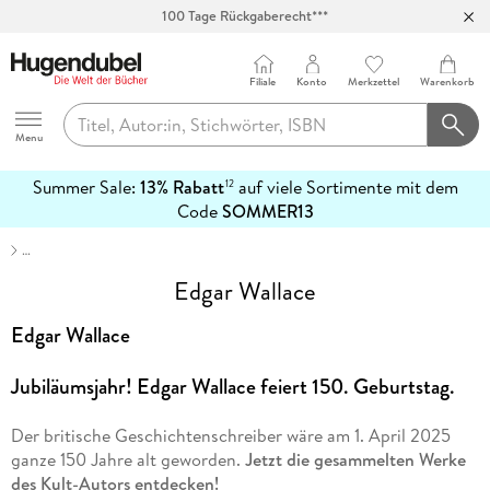
100 Tage Rückgaberecht***
Abholung in über 100 Filialen
Filiale
Konto
Merkzettel
Warenkorb
Hugendubel
Menu
Summer Sale:
13% Rabatt
auf viele Sortimente mit dem
12
mehr
Code
SOMMER13
erfahren
…
Edgar Wallace
Edgar Wallace
Jubiläumsjahr! Edgar Wallace feiert 150. Geburtstag.
Der britische Geschichtenschreiber wäre am 1. April 2025
ganze 150 Jahre alt geworden.
Jetzt die gesammelten Werke
des Kult-Autors entdecken!