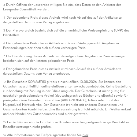
Durch Öffnen der Leseprobe willigen Sie ein, dass Daten an den Anbieter der
3
Leseprobe übermittelt werden.
Der gebundene Preis dieses Artikels wird nach Ablauf des auf der Artikelseite
4
dargestellten Datums vom Verlag angehoben.
Der Preisvergleich bezieht sich auf die unverbindliche Preisempfehlung (UVP) des
5
Herstellers.
Der gebundene Preis dieses Artikels wurde vom Verlag gesenkt. Angaben zu
6
Preissenkungen beziehen sich auf den vorherigen Preis.
Die Preisbindung dieses Artikels wurde aufgehoben. Angaben zu Preissenkungen
7
beziehen sich auf den letzten gebundenen Preis.
Der gebundene Preis dieses Artikels wird nach Ablauf des auf der Artikelseite
8
dargestellten Datums vom Verlag angehoben.
Ihr Gutschein SOMMER13 gilt bis einschließlich 10.08.2026. Sie können den
12
Gutschein ausschließlich online einlösen unter www.hugendubel.de. Keine Bestellung
zur Abholung mit Zahlung in der Filiale möglich. Der Gutschein ist nicht gültig für
gesetzlich preisgebundene Artikel (deutschsprachige Bücher und eBooks) sowie für
preisgebundene Kalender, tolino shine (4016621130466), tolino select und das
Hugendubel Hörbuch Abo. Der Gutschein ist nicht mit anderen Gutscheinen und
Geschenkkarten kombinierbar. Eine Barauszahlung ist nicht möglich. Ein Weiterverkauf
und der Handel des Gutscheincodes sind nicht gestattet.
Leider können wir die Echtheit der Kundenbewertung aufgrund der großen Zahl an
15
Einzelbewertungen nicht prüfen.
Alle Informationen zur Tiefpreisgarantie finden Sie
hier
16