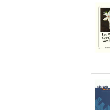
Valentin Lustig
(
1
)
Versand in mehreren Wochen
5-10 €
(
26
)
(
15
)
10-20 €
(
25
)
20-50 €
(
8
)
> 50 €
(
0
)