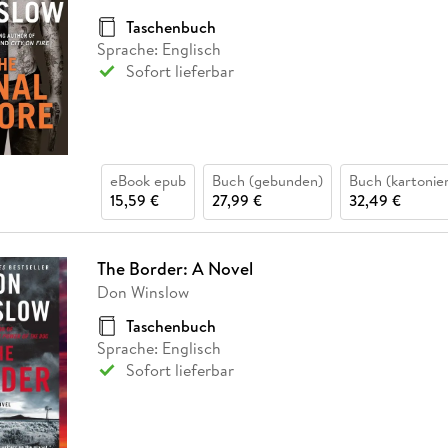
Fremdsprachige Bücher
n Lernhilfen
 Jugendbücher
eiber
Hörbuch Downloads im Bundle
cher
 Vergleich
 Puzzlezubehör
Lernen
New Adult
STABILO
Taschenbuch
Taschenbücher
hilfen
hriller
Sprache: Englisch
 Backen
er
lender
Ratgeber
Sofort lieferbar
op
hriller
Romance
Sachbücher
precher:innen
Science Fiction
eBook epub
Buch (gebunden)
Buch (kartonier
Fremdsprachige Bücher
15,59 €
27,99 €
32,49 €
The Border: A Novel
Don Winslow
Taschenbuch
Sprache: Englisch
Sofort lieferbar