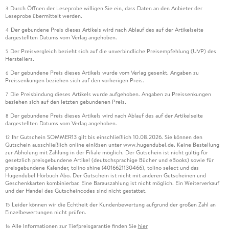
Durch Öffnen der Leseprobe willigen Sie ein, dass Daten an den Anbieter der
3
Leseprobe übermittelt werden.
Der gebundene Preis dieses Artikels wird nach Ablauf des auf der Artikelseite
4
dargestellten Datums vom Verlag angehoben.
Der Preisvergleich bezieht sich auf die unverbindliche Preisempfehlung (UVP) des
5
Herstellers.
Der gebundene Preis dieses Artikels wurde vom Verlag gesenkt. Angaben zu
6
Preissenkungen beziehen sich auf den vorherigen Preis.
Die Preisbindung dieses Artikels wurde aufgehoben. Angaben zu Preissenkungen
7
beziehen sich auf den letzten gebundenen Preis.
Der gebundene Preis dieses Artikels wird nach Ablauf des auf der Artikelseite
8
dargestellten Datums vom Verlag angehoben.
Ihr Gutschein SOMMER13 gilt bis einschließlich 10.08.2026. Sie können den
12
Gutschein ausschließlich online einlösen unter www.hugendubel.de. Keine Bestellung
zur Abholung mit Zahlung in der Filiale möglich. Der Gutschein ist nicht gültig für
gesetzlich preisgebundene Artikel (deutschsprachige Bücher und eBooks) sowie für
preisgebundene Kalender, tolino shine (4016621130466), tolino select und das
Hugendubel Hörbuch Abo. Der Gutschein ist nicht mit anderen Gutscheinen und
Geschenkkarten kombinierbar. Eine Barauszahlung ist nicht möglich. Ein Weiterverkauf
und der Handel des Gutscheincodes sind nicht gestattet.
Leider können wir die Echtheit der Kundenbewertung aufgrund der großen Zahl an
15
Einzelbewertungen nicht prüfen.
Alle Informationen zur Tiefpreisgarantie finden Sie
hier
16