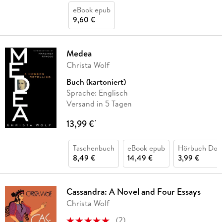
eBook epub
9,60 €
Medea
Christa Wolf
Buch (kartoniert)
Sprache: Englisch
Versand in 5 Tagen
13,99 €
*
Taschenbuch
eBook epub
Hörbuch Dow
8,49 €
14,49 €
3,99 €
Cassandra: A Novel and Four Essays
Christa Wolf
(
2
)