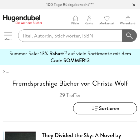
100 Tage Rückgaberecht***
Abholung in über 100 Filialen
Filiale
Konto
Merkzettel
Warenkorb
Hugendubel
Menu
Summer Sale:
13% Rabatt
auf viele Sortimente mit dem
12
mehr
Code
SOMMER13
erfahren
…
Fremdsprachige Bücher von Christa Wolf
29 Treffer
Sortieren
They Divided the Sky: A Novel by