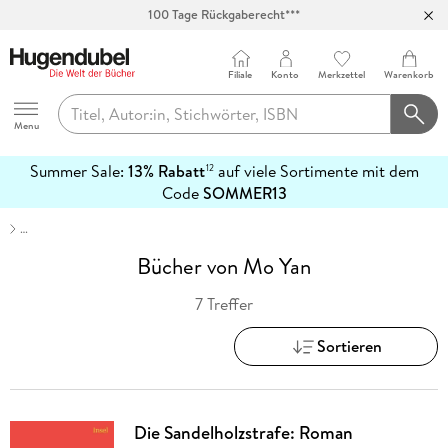
100 Tage Rückgaberecht***
Abholung in über 100 Filialen
Filiale
Konto
Merkzettel
Warenkorb
Hugendubel
Menu
Summer Sale:
13% Rabatt
auf viele Sortimente mit dem
12
mehr
Code
SOMMER13
erfahren
…
Bücher von Mo Yan
7 Treffer
Sortieren
Die Sandelholzstrafe: Roman