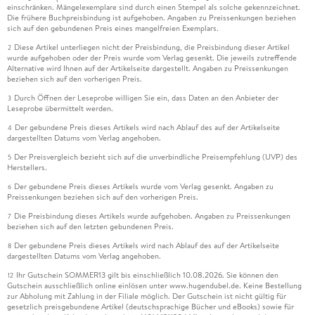
einschränken. Mängelexemplare sind durch einen Stempel als solche gekennzeichnet.
Die frühere Buchpreisbindung ist aufgehoben. Angaben zu Preissenkungen beziehen
sich auf den gebundenen Preis eines mangelfreien Exemplars.
Diese Artikel unterliegen nicht der Preisbindung, die Preisbindung dieser Artikel
2
wurde aufgehoben oder der Preis wurde vom Verlag gesenkt. Die jeweils zutreffende
Alternative wird Ihnen auf der Artikelseite dargestellt. Angaben zu Preissenkungen
beziehen sich auf den vorherigen Preis.
Durch Öffnen der Leseprobe willigen Sie ein, dass Daten an den Anbieter der
3
Leseprobe übermittelt werden.
Der gebundene Preis dieses Artikels wird nach Ablauf des auf der Artikelseite
4
dargestellten Datums vom Verlag angehoben.
Der Preisvergleich bezieht sich auf die unverbindliche Preisempfehlung (UVP) des
5
Herstellers.
Der gebundene Preis dieses Artikels wurde vom Verlag gesenkt. Angaben zu
6
Preissenkungen beziehen sich auf den vorherigen Preis.
Die Preisbindung dieses Artikels wurde aufgehoben. Angaben zu Preissenkungen
7
beziehen sich auf den letzten gebundenen Preis.
Der gebundene Preis dieses Artikels wird nach Ablauf des auf der Artikelseite
8
dargestellten Datums vom Verlag angehoben.
Ihr Gutschein SOMMER13 gilt bis einschließlich 10.08.2026. Sie können den
12
Gutschein ausschließlich online einlösen unter www.hugendubel.de. Keine Bestellung
zur Abholung mit Zahlung in der Filiale möglich. Der Gutschein ist nicht gültig für
gesetzlich preisgebundene Artikel (deutschsprachige Bücher und eBooks) sowie für