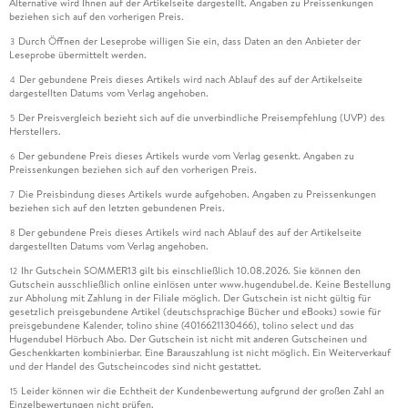
Alternative wird Ihnen auf der Artikelseite dargestellt. Angaben zu Preissenkungen
beziehen sich auf den vorherigen Preis.
Durch Öffnen der Leseprobe willigen Sie ein, dass Daten an den Anbieter der
3
Leseprobe übermittelt werden.
Der gebundene Preis dieses Artikels wird nach Ablauf des auf der Artikelseite
4
dargestellten Datums vom Verlag angehoben.
Der Preisvergleich bezieht sich auf die unverbindliche Preisempfehlung (UVP) des
5
Herstellers.
Der gebundene Preis dieses Artikels wurde vom Verlag gesenkt. Angaben zu
6
Preissenkungen beziehen sich auf den vorherigen Preis.
Die Preisbindung dieses Artikels wurde aufgehoben. Angaben zu Preissenkungen
7
beziehen sich auf den letzten gebundenen Preis.
Der gebundene Preis dieses Artikels wird nach Ablauf des auf der Artikelseite
8
dargestellten Datums vom Verlag angehoben.
Ihr Gutschein SOMMER13 gilt bis einschließlich 10.08.2026. Sie können den
12
Gutschein ausschließlich online einlösen unter www.hugendubel.de. Keine Bestellung
zur Abholung mit Zahlung in der Filiale möglich. Der Gutschein ist nicht gültig für
gesetzlich preisgebundene Artikel (deutschsprachige Bücher und eBooks) sowie für
preisgebundene Kalender, tolino shine (4016621130466), tolino select und das
Hugendubel Hörbuch Abo. Der Gutschein ist nicht mit anderen Gutscheinen und
Geschenkkarten kombinierbar. Eine Barauszahlung ist nicht möglich. Ein Weiterverkauf
und der Handel des Gutscheincodes sind nicht gestattet.
Leider können wir die Echtheit der Kundenbewertung aufgrund der großen Zahl an
15
Einzelbewertungen nicht prüfen.