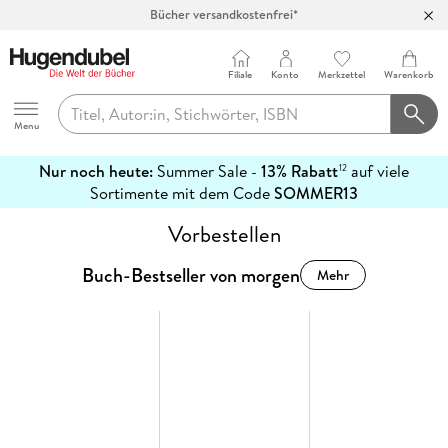
Bücher versandkostenfrei*
100 Tage Rückgaberecht***
Abholung in über 100 Filialen
Filiale
Konto
Merkzettel
Warenkorb
Hugendubel
Menu
Nur noch heute:
Summer Sale -
13% Rabatt
auf viele
12
mehr
Sortimente mit dem Code
SOMMER13
erfahren
Vorbestellen
Buch-Bestseller von morgen
Mehr