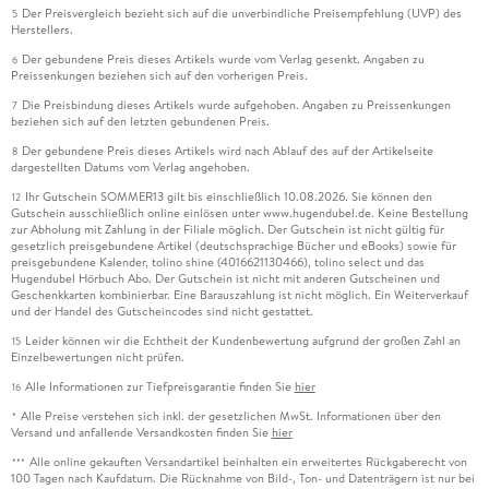
Der Preisvergleich bezieht sich auf die unverbindliche Preisempfehlung (UVP) des
5
Herstellers.
Der gebundene Preis dieses Artikels wurde vom Verlag gesenkt. Angaben zu
6
Preissenkungen beziehen sich auf den vorherigen Preis.
Die Preisbindung dieses Artikels wurde aufgehoben. Angaben zu Preissenkungen
7
beziehen sich auf den letzten gebundenen Preis.
Der gebundene Preis dieses Artikels wird nach Ablauf des auf der Artikelseite
8
dargestellten Datums vom Verlag angehoben.
Ihr Gutschein SOMMER13 gilt bis einschließlich 10.08.2026. Sie können den
12
Gutschein ausschließlich online einlösen unter www.hugendubel.de. Keine Bestellung
zur Abholung mit Zahlung in der Filiale möglich. Der Gutschein ist nicht gültig für
gesetzlich preisgebundene Artikel (deutschsprachige Bücher und eBooks) sowie für
preisgebundene Kalender, tolino shine (4016621130466), tolino select und das
Hugendubel Hörbuch Abo. Der Gutschein ist nicht mit anderen Gutscheinen und
Geschenkkarten kombinierbar. Eine Barauszahlung ist nicht möglich. Ein Weiterverkauf
und der Handel des Gutscheincodes sind nicht gestattet.
Leider können wir die Echtheit der Kundenbewertung aufgrund der großen Zahl an
15
Einzelbewertungen nicht prüfen.
Alle Informationen zur Tiefpreisgarantie finden Sie
hier
16
Alle Preise verstehen sich inkl. der gesetzlichen MwSt. Informationen über den
*
Versand und anfallende Versandkosten finden Sie
hier
Alle online gekauften Versandartikel beinhalten ein erweitertes Rückgaberecht von
***
100 Tagen nach Kaufdatum. Die Rücknahme von Bild-, Ton- und Datenträgern ist nur bei