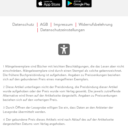
Datenschutz
AGB
Impressum
Widerrufsbelehrung
Datenschutzeinstellungen
Mängelexemplare sind Bücher mit leichten Beschädigungen, die das Lesen aber nicht
1
einschränken. Mängelexemplare sind durch einen Stempel als solche gekennzeichnet.
Die frühere Buchpreisbindung ist aufgehoben. Angaben zu Preissenkungen beziehen
sich auf den gebundenen Preis eines mangelfreien Exemplars.
Diese Artikel unterliegen nicht der Preisbindung, die Preisbindung dieser Artikel
2
wurde aufgehoben oder der Preis wurde vom Verlag gesenkt. Die jeweils zutreffende
Alternative wird Ihnen auf der Artikelseite dargestellt. Angaben zu Preissenkungen
beziehen sich auf den vorherigen Preis.
Durch Öffnen der Leseprobe willigen Sie ein, dass Daten an den Anbieter der
3
Leseprobe übermittelt werden.
Der gebundene Preis dieses Artikels wird nach Ablauf des auf der Artikelseite
4
dargestellten Datums vom Verlag angehoben.