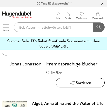
Abholung in über 100 Filialen
Filiale
Konto
Merkzettel
Warenkorb
Hugendubel
Menu
Summer Sale:
13% Rabatt
auf viele Sortimente mit dem
12
mehr
Code
SOMMER13
erfahren
…
Jonas Jonasson - Fremdsprachige Bücher
32 Treffer
Sortieren
Algot, Anna Stina and the Water of Life