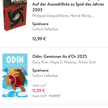
Auf der Auswahlliste zu Spiel des Jahres
2003
Philippe Despaillières, Hervé Marly,
Philippe des
…
Spielware
Sofort lieferbar
12,99 €
*
Odin: Gewinner As d'Or 2025
Gary Kim, Hope S. Hwang, Yohan Goh
Spielware
Sofort lieferbar
5
Jetzt nur
11,59 €
*
5
Statt UVP
13,00 €