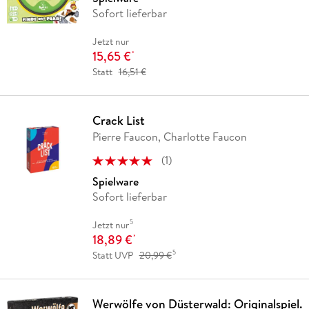
Sofort lieferbar
Jetzt nur
15,65 €
*
Statt
16,51 €
Crack List
Pierre Faucon, Charlotte Faucon
(
1
)
Spielware
Sofort lieferbar
5
Jetzt nur
18,89 €
*
5
Statt UVP
20,99 €
Werwölfe von Düsterwald: Originalspiel.