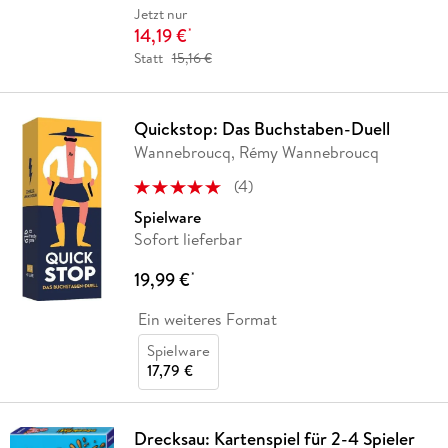
Jetzt nur
14,19 €
*
Statt
15,16 €
Quickstop: Das Buchstaben-Duell
Wannebroucq, Rémy Wannebroucq
(
4
)
Spielware
Sofort lieferbar
19,99 €
*
Ein weiteres Format
Spielware
17,79 €
Drecksau: Kartenspiel für 2-4 Spieler