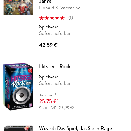
Jahre
Donald X. Vaccarino
(
1
)
Spielware
Sofort lieferbar
42,59 €
*
Hitster - Rock
Spielware
Sofort lieferbar
5
Jetzt nur
25,75 €
*
5
Statt UVP
26,99 €
Wizard: Das Spiel, das Sie in Rage