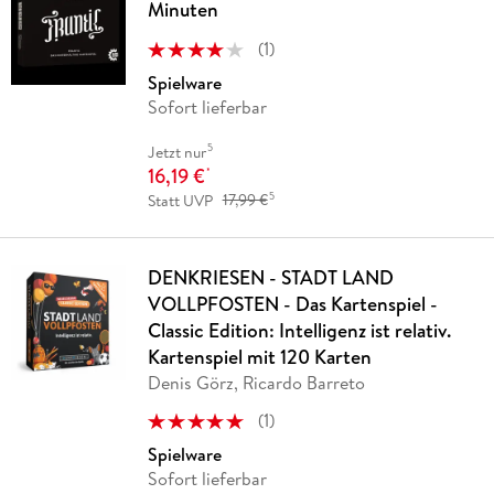
Minuten
(
1
)
Spielware
Sofort lieferbar
5
Jetzt nur
16,19 €
*
5
Statt UVP
17,99 €
DENKRIESEN - STADT LAND
VOLLPFOSTEN - Das Kartenspiel -
Classic Edition: Intelligenz ist relativ.
Kartenspiel mit 120 Karten
Denis Görz, Ricardo Barreto
(
1
)
Spielware
Sofort lieferbar