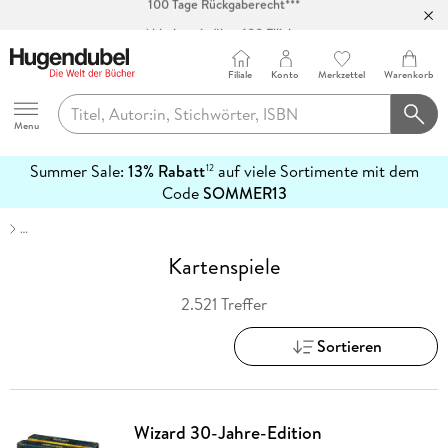
Abholung in über 100 Filialen
Filiale
Konto
Merkzettel
Warenkorb
Hugendubel
Menu
Summer Sale:
13% Rabatt
auf viele Sortimente mit dem
12
mehr
Code
SOMMER13
erfahren
…
Kartenspiele
2.521 Treffer
Sortieren
Wizard 30-Jahre-Edition