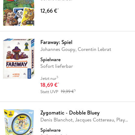
12,66 €
*
Faraway: Spiel
Johannes Goupy, Corentin Lebrat
Spielware
Sofort lieferbar
5
Jetzt nur
18,69 €
*
5
Statt UVP
19,99 €
Zygomatic - Dobble Bluey
Denis Blanchot, Jacques Cottereau, Play
Factory
Spielware