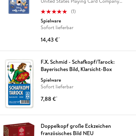
United States Playing Card Company
(USPC)
(
1
)
Spielware
Sofort lieferbar
14,43 €
*
F.X. Schmid - Schafkopf/Tarock:
Bayerisches Bild, Klarsicht-Box
Spielware
Sofort lieferbar
7,88 €
*
Doppelkopf große Eckzeichen
französisches Bild NEU