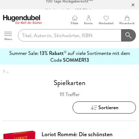
Abholung in über 100 Filialen
Filiale
Konto
Merkzettel
Warenkorb
Hugendubel
Menu
Summer Sale:
13% Rabatt
auf viele Sortimente mit dem
12
mehr
Code
SOMMER13
erfahren
…
Spielkarten
111 Treffer
Sortieren
Loriot Rommé: Die schönsten