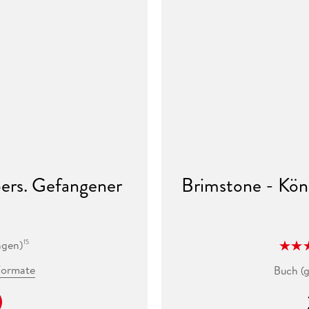
lbers. Gefangener
Brimstone - Köni
ngen
)
15
Formate
Buch (