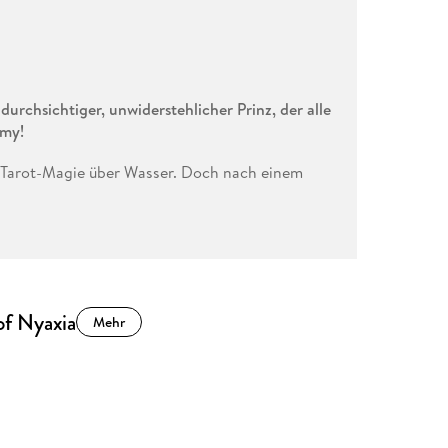
urchsichtiger, unwiderstehlicher Prinz, der alle
emy!
er Tarot-Magie über Wasser. Doch nach einem
Ihr Tod scheint sicher - bis Prinz Kaelis, der
l anbietet: Mit ihrer Gabe soll Clara ihm helfen,
 der Prinz sie als neue Elevin an der Tarot-
 Clara, dass hinter Kaelis' eiskalter Fassade
ichten. Kann sie dem Prinzen vertrauen? Und
hr Leben. Und dann sind da noch Claras eigene
of Nyaxia
Mehr
nemies-to-Lovers-Romantasy-Trilogie von
icher Tarot-Magie und der aufregenden Slow-
furchtlosen, listenreichen Rebellin.