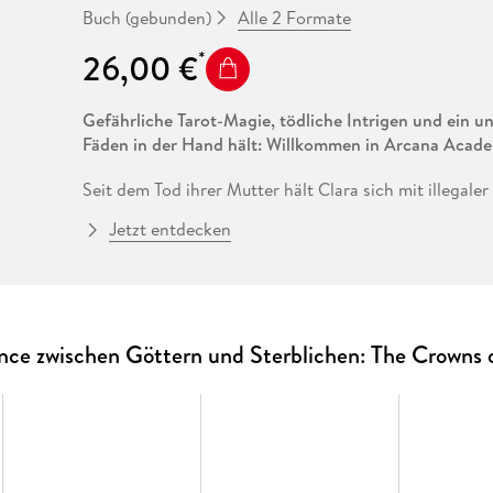
Alle 2 Formate
Buch (gebunden)
26,00 €
Gefährliche Tarot-Magie, tödliche Intrigen und ein und
Fäden in der Hand hält: Willkommen in Arcana Acad
Seit dem Tod ihrer Mutter hält Clara sich mit illegal
missglückten Auftrag landet sie im Kerker von Halazar. 
Jetzt entdecken
gefürchtete Leiter der
Arcana Academy
, ihr einen Dea
eine mächtige Tarotkarte zu stehlen. Zur Tarnung führt
Schule ein - und als seine Verlobte. Schon bald erkennt
ungeahnte Tiefen stecken. Aber auch verborgene Abs
will sie das? Schließlich riskiert sie für seine Ziele i
e zwischen Göttern und Sterblichen: The Crowns 
Pläne . . .
Geheimnisvoll, prickelnd, überraschend - die neue E
Bestseller-Autorin Elise Kova punktet mit ungewöhnl
Burn-Liebe zwischen einem düsteren Magier und einer 