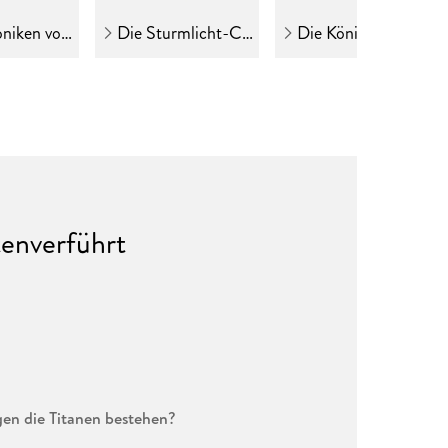
n von Narnia
Die Sturmlicht-Chroniken
Die Königsmörder-Chronik
tenverführt
egen die Titanen bestehen?