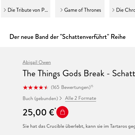
Fremdsprachige Bücher
n Lernhilfen
 Jugendbücher
eiber
Hörbuch Downloads im Bundle
cher
 Vergleich
 Puzzlezubehör
Lernen
New Adult
STABILO
Die Tribute von Panem
Game of Thrones
Die Chronike
Taschenbücher
hilfen
hriller
 Backen
er
lender
Ratgeber
op
hriller
Romance
Der neue Band der "Schattenverführt" Reihe
Sachbücher
precher:innen
Science Fiction
Fremdsprachige Bücher
Abigail Owen
The Things Gods Break - Schat
(
165
Bewertungen
)
15
Alle 2 Formate
Buch (gebunden)
25,00 €
Sie hat das Crucible überlebt, kann sie im Tartaros g