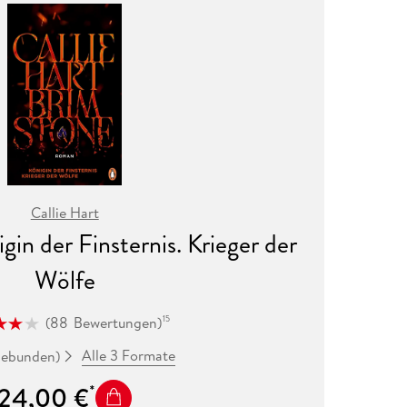
Callie Hart
gin der Finsternis. Krieger der
Wölfe
(
88
Bewertungen
)
15
Alle 3 Formate
gebunden)
24,00 €