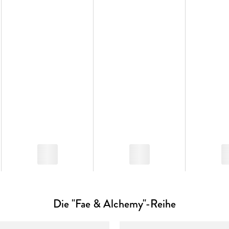
Band 1 erscheint als veredeltes Hardcover mit Lese
Schutzumschlag, außerdem mit Motiv-Farbschnitt und 
Auflage.
Die "Fae & Alchemy"-Reihe