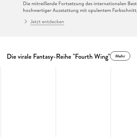
Die mitreißende Fortsetzung des internationalen Bestse
hochwertiger Ausstattung mit opulentem Farbschnitt
gestaltetem Einband und designtem Vor- und Nachsa
Jetzt entdecken
Lyra hätte es eigentlich besser wissen sollen, als sie
hat. Oder sich in den König der Unterwelt verliebt hat
einem göttlichen Todesmatch wieder, bei dem sie der v
Monster antreten muss, die all ihre vorherigen Gegner
Die virale Fantasy-Reihe "Fourth Wing"
Mehr
Gefängnis der Titanen, die nach Jahrhunderten in Ge
befreien, ohne die Titanen entkommen zu lassen und b
Gottheiten je geschrieben haben. Denn um Lyra zu ret
und Asche legen.
»Die Liebesgeschichte, vielseitigen Charaktere und 
unvergesslichen Erlebnis gemacht. Ein absolutes Mus
prickelnder Fantasy Romance. « Jessica Wedekind vo