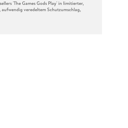
llers 'The Games Gods Play' in limitierter,
, aufwendig veredeltem Schutzumschlag,
tz
 sich mit Gottheiten auf Wortgefechte eingelassen
. Und trotzdem findet sie sich im Tartaros in
erfluchte sterbliche Preis ist und gegen
 barmherzig wirken lassen. Der Tartaros ist das
fangenschaft auf Rache sinnen. Sie muss sich
evor Hades jede Regel bricht, die die
ten, würde der Gott der Toten die Welt in Schutt
die Spannung haben
The Games Gods Play
zu einem
s für jeden Fan von griechischer Mythologie und
n @jessiwede. books über
The Games Gods Play