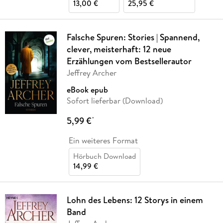
13,00 €
25,95 €
Falsche Spuren: Stories | Spannend,
clever, meisterhaft: 12 neue
Erzählungen vom Bestsellerautor
Jeffrey Archer
eBook epub
Sofort lieferbar (Download)
5,99 €
*
Ein weiteres Format
Hörbuch Download
14,99 €
Lohn des Lebens: 12 Storys in einem
Band