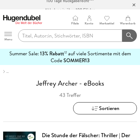
Abholung in über 100 Filialen
Filiale
Konto
Merkzettel
Warenkorb
Hugendubel
Menu
Summer Sale:
13% Rabatt
auf viele Sortimente mit dem
12
mehr
Code
SOMMER13
erfahren
…
Jeffrey Archer - eBooks
43 Treffer
Sortieren
Die Stunde der Fälscher: Thriller | Der