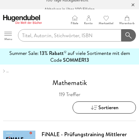
Abholung in über 100 Filialen
Filiale
Konto
Merkzettel
Warenkorb
Hugendubel
Menu
Summer Sale:
13% Rabatt
auf viele Sortimente mit dem
12
mehr
Code
SOMMER13
erfahren
…
Mathematik
119 Treffer
Sortieren
FiNALE - Prüfungstraining Mittlerer