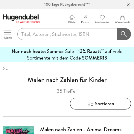
Abholung in über 100 Filialen
Filiale
Konto
Merkzettel
Warenkorb
Hugendubel
Menu
Nur noch heute:
Summer Sale -
13% Rabatt
auf viele
12
mehr
Sortimente mit dem Code
SOMMER13
erfahren
…
Malen nach Zahlen für Kinder
35 Treffer
Sortieren
Malen nach Zahlen - Animal Dreams