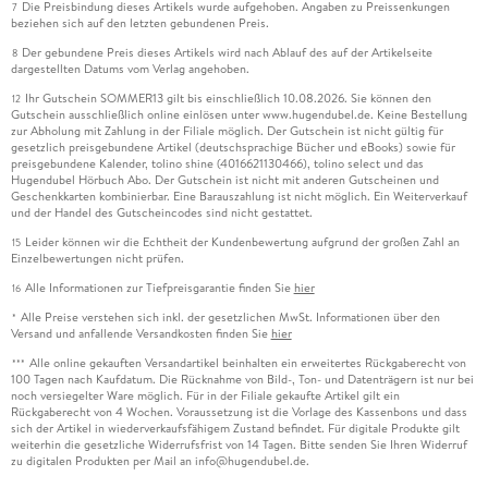
Die Preisbindung dieses Artikels wurde aufgehoben. Angaben zu Preissenkungen
7
beziehen sich auf den letzten gebundenen Preis.
Der gebundene Preis dieses Artikels wird nach Ablauf des auf der Artikelseite
8
dargestellten Datums vom Verlag angehoben.
Ihr Gutschein SOMMER13 gilt bis einschließlich 10.08.2026. Sie können den
12
Gutschein ausschließlich online einlösen unter www.hugendubel.de. Keine Bestellung
zur Abholung mit Zahlung in der Filiale möglich. Der Gutschein ist nicht gültig für
gesetzlich preisgebundene Artikel (deutschsprachige Bücher und eBooks) sowie für
preisgebundene Kalender, tolino shine (4016621130466), tolino select und das
Hugendubel Hörbuch Abo. Der Gutschein ist nicht mit anderen Gutscheinen und
Geschenkkarten kombinierbar. Eine Barauszahlung ist nicht möglich. Ein Weiterverkauf
und der Handel des Gutscheincodes sind nicht gestattet.
Leider können wir die Echtheit der Kundenbewertung aufgrund der großen Zahl an
15
Einzelbewertungen nicht prüfen.
Alle Informationen zur Tiefpreisgarantie finden Sie
hier
16
Alle Preise verstehen sich inkl. der gesetzlichen MwSt. Informationen über den
*
Versand und anfallende Versandkosten finden Sie
hier
Alle online gekauften Versandartikel beinhalten ein erweitertes Rückgaberecht von
***
100 Tagen nach Kaufdatum. Die Rücknahme von Bild-, Ton- und Datenträgern ist nur bei
noch versiegelter Ware möglich. Für in der Filiale gekaufte Artikel gilt ein
Rückgaberecht von 4 Wochen. Voraussetzung ist die Vorlage des Kassenbons und dass
sich der Artikel in wiederverkaufsfähigem Zustand befindet. Für digitale Produkte gilt
weiterhin die gesetzliche Widerrufsfrist von 14 Tagen. Bitte senden Sie Ihren Widerruf
zu digitalen Produkten per Mail an info@hugendubel.de.