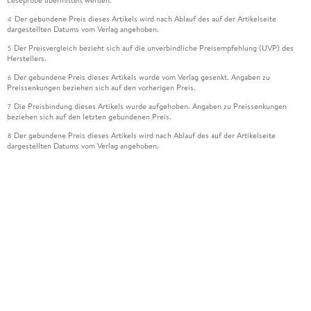
Der gebundene Preis dieses Artikels wird nach Ablauf des auf der Artikelseite
4
dargestellten Datums vom Verlag angehoben.
Der Preisvergleich bezieht sich auf die unverbindliche Preisempfehlung (UVP) des
5
Herstellers.
Der gebundene Preis dieses Artikels wurde vom Verlag gesenkt. Angaben zu
6
Preissenkungen beziehen sich auf den vorherigen Preis.
Die Preisbindung dieses Artikels wurde aufgehoben. Angaben zu Preissenkungen
7
beziehen sich auf den letzten gebundenen Preis.
Der gebundene Preis dieses Artikels wird nach Ablauf des auf der Artikelseite
8
dargestellten Datums vom Verlag angehoben.
Ihr Gutschein SOMMER13 gilt bis einschließlich 10.08.2026. Sie können den
12
Gutschein ausschließlich online einlösen unter www.hugendubel.de. Keine Bestellung
zur Abholung mit Zahlung in der Filiale möglich. Der Gutschein ist nicht gültig für
gesetzlich preisgebundene Artikel (deutschsprachige Bücher und eBooks) sowie für
preisgebundene Kalender, tolino shine (4016621130466), tolino select und das
Hugendubel Hörbuch Abo. Der Gutschein ist nicht mit anderen Gutscheinen und
Geschenkkarten kombinierbar. Eine Barauszahlung ist nicht möglich. Ein Weiterverkauf
und der Handel des Gutscheincodes sind nicht gestattet.
Leider können wir die Echtheit der Kundenbewertung aufgrund der großen Zahl an
15
Einzelbewertungen nicht prüfen.
Alle Informationen zur Tiefpreisgarantie finden Sie
hier
16
Alle Preise verstehen sich inkl. der gesetzlichen MwSt. Informationen über den
*