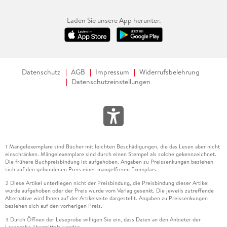
Laden Sie unsere App herunter.
Datenschutz
AGB
Impressum
Widerrufsbelehrung
Datenschutzeinstellungen
Mängelexemplare sind Bücher mit leichten Beschädigungen, die das Lesen aber nicht
1
einschränken. Mängelexemplare sind durch einen Stempel als solche gekennzeichnet.
Die frühere Buchpreisbindung ist aufgehoben. Angaben zu Preissenkungen beziehen
sich auf den gebundenen Preis eines mangelfreien Exemplars.
Diese Artikel unterliegen nicht der Preisbindung, die Preisbindung dieser Artikel
2
wurde aufgehoben oder der Preis wurde vom Verlag gesenkt. Die jeweils zutreffende
Alternative wird Ihnen auf der Artikelseite dargestellt. Angaben zu Preissenkungen
beziehen sich auf den vorherigen Preis.
Durch Öffnen der Leseprobe willigen Sie ein, dass Daten an den Anbieter der
3
Leseprobe übermittelt werden.