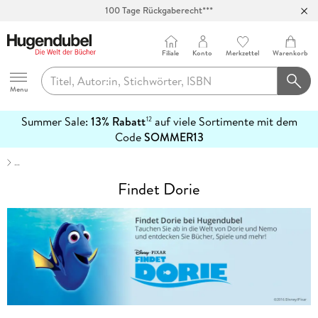
100 Tage Rückgaberecht***
Abholung in über 100 Filialen
Filiale
Konto
Merkzettel
Warenkorb
Hugendubel
Menu
Summer Sale:
13% Rabatt
auf viele Sortimente mit dem
12
mehr
Code
SOMMER13
erfahren
…
Findet Dorie