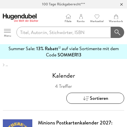
100 Tage Rückgaberecht***
Abholung in über 100 Filialen
Filiale
Konto
Merkzettel
Warenkorb
Hugendubel
Menu
Summer Sale:
13% Rabatt
auf viele Sortimente mit dem
12
mehr
Code
SOMMER13
erfahren
…
Kalender
4 Treffer
Sortieren
Minions Postkartenkalender 2027: