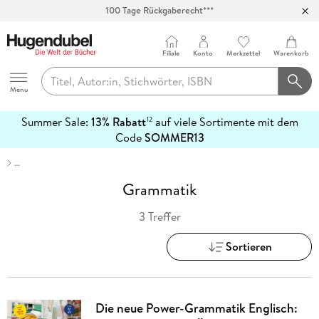
100 Tage Rückgaberecht***
Abholung in über 100 Filialen
Filiale
Konto
Merkzettel
Warenkorb
Hugendubel
Menu
Summer Sale:
13% Rabatt
auf viele Sortimente mit dem
12
mehr
Code
SOMMER13
erfahren
…
Grammatik
3 Treffer
Sortieren
Die neue Power-Grammatik Englisch: