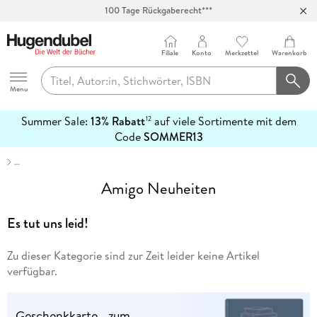
100 Tage Rückgaberecht***
Abholung in über 100 Filialen
Filiale
Konto
Merkzettel
Warenkorb
Hugendubel
Menu
Summer Sale:
13% Rabatt
auf viele Sortimente mit dem
12
mehr
Code
SOMMER13
erfahren
…
Amigo Neuheiten
Es tut uns leid!
Zu dieser Kategorie sind zur Zeit leider keine Artikel
verfügbar.
Geschenkkarte - zum