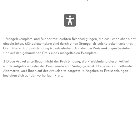
Mängelexemplare sind Bücher mit leichten Beschädigungen, die das Lesen aber nicht
1
einschränken. Mängelexemplare sind durch einen Stempel als solche gekennzeichnet.
Die frühere Buchpreisbindung ist aufgehoben. Angaben zu Preissenkungen beziehen
sich auf den gebundenen Preis eines mangelfreien Exemplars.
Diese Artikel unterliegen nicht der Preisbindung, die Preisbindung dieser Artikel
2
wurde aufgehoben oder der Preis wurde vom Verlag gesenkt. Die jeweils zutreffende
Alternative wird Ihnen auf der Artikelseite dargestellt. Angaben zu Preissenkungen
beziehen sich auf den vorherigen Preis.
Durch Öffnen der Leseprobe willigen Sie ein, dass Daten an den Anbieter der
3
Leseprobe übermittelt werden.
Der gebundene Preis dieses Artikels wird nach Ablauf des auf der Artikelseite
4
dargestellten Datums vom Verlag angehoben.
Der Preisvergleich bezieht sich auf die unverbindliche Preisempfehlung (UVP) des
5
Herstellers.
Der gebundene Preis dieses Artikels wurde vom Verlag gesenkt. Angaben zu
6
Preissenkungen beziehen sich auf den vorherigen Preis.
Die Preisbindung dieses Artikels wurde aufgehoben. Angaben zu Preissenkungen
7