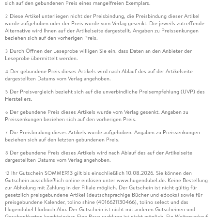
sich auf den gebundenen Preis eines mangelfreien Exemplars.
Diese Artikel unterliegen nicht der Preisbindung, die Preisbindung dieser Artikel
2
wurde aufgehoben oder der Preis wurde vom Verlag gesenkt. Die jeweils zutreffende
Alternative wird Ihnen auf der Artikelseite dargestellt. Angaben zu Preissenkungen
beziehen sich auf den vorherigen Preis.
Durch Öffnen der Leseprobe willigen Sie ein, dass Daten an den Anbieter der
3
Leseprobe übermittelt werden.
Der gebundene Preis dieses Artikels wird nach Ablauf des auf der Artikelseite
4
dargestellten Datums vom Verlag angehoben.
Der Preisvergleich bezieht sich auf die unverbindliche Preisempfehlung (UVP) des
5
Herstellers.
Der gebundene Preis dieses Artikels wurde vom Verlag gesenkt. Angaben zu
6
Preissenkungen beziehen sich auf den vorherigen Preis.
Die Preisbindung dieses Artikels wurde aufgehoben. Angaben zu Preissenkungen
7
beziehen sich auf den letzten gebundenen Preis.
Der gebundene Preis dieses Artikels wird nach Ablauf des auf der Artikelseite
8
dargestellten Datums vom Verlag angehoben.
Ihr Gutschein SOMMER13 gilt bis einschließlich 10.08.2026. Sie können den
12
Gutschein ausschließlich online einlösen unter www.hugendubel.de. Keine Bestellung
zur Abholung mit Zahlung in der Filiale möglich. Der Gutschein ist nicht gültig für
gesetzlich preisgebundene Artikel (deutschsprachige Bücher und eBooks) sowie für
preisgebundene Kalender, tolino shine (4016621130466), tolino select und das
Hugendubel Hörbuch Abo. Der Gutschein ist nicht mit anderen Gutscheinen und
Geschenkkarten kombinierbar. Eine Barauszahlung ist nicht möglich. Ein Weiterverkauf