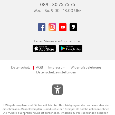
089 - 30 75 75 75
Mo. - Sa. 9.00 - 18.00 Uhr
Laden Sie unsere App herunter.
Datenschutz
AGB
Impressum
Widerrufsbelehrung
Datenschutzeinstellungen
Mängelexemplare sind Bücher mit leichten Beschädigungen, die das Lesen aber nicht
1
einschränken. Mängelexemplare sind durch einen Stempel als solche gekennzeichnet.
Die frühere Buchpreisbindung ist aufgehoben. Angaben zu Preissenkungen beziehen