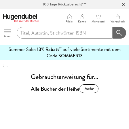
100 Tage Rückgaberecht***
Abholung in über 100 Filialen
Filiale
Konto
Merkzettel
Warenkorb
Hugendubel
Menu
Summer Sale:
13% Rabatt
auf viele Sortimente mit dem
12
mehr
Code
SOMMER13
erfahren
…
Gebrauchsanweisung für...
Alle Bücher der Reihe
Mehr