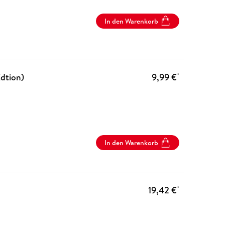
In den Warenkorb
Edtion)
9,99 €
*
In den Warenkorb
19,42 €
*