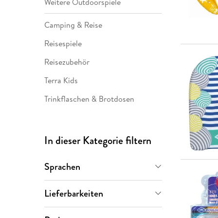
Weitere Outdoorspiele
Camping & Reise
Reisespiele
Reisezubehör
Terra Kids
Trinkflaschen & Brotdosen
In dieser Kategorie filtern
Sprachen
Deutsch
(
23
)
Lieferbarkeiten
Englisch
(
1
)
Sofort verfügbar
(
12
)