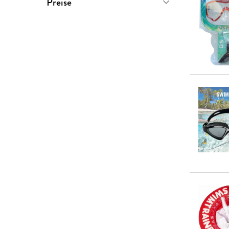
Preise
Versand in wenigen Tagen
(
6
)
0-5 €
(
0
)
Versand in mehreren Wochen
5-10 €
(
2
)
(
7
)
10-20 €
(
7
)
20-50 €
(
12
)
> 50 €
(
4
)