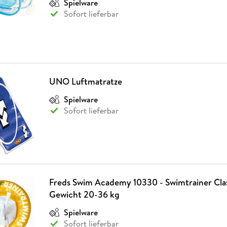
Spielware
Fremdsprachige Bücher
n Lernhilfen
 Jugendbücher
eiber
Hörbuch Downloads im Bundle
cher
 Vergleich
 Puzzlezubehör
Lernen
New Adult
STABILO
Sofort lieferbar
Taschenbücher
hilfen
hriller
 Backen
er
lender
Ratgeber
op
hriller
Romance
Sachbücher
precher:innen
Science Fiction
UNO Luftmatratze
Fremdsprachige Bücher
Spielware
Sofort lieferbar
Freds Swim Academy 10330 - Swimtrainer Class
Gewicht 20-36 kg
Spielware
Sofort lieferbar