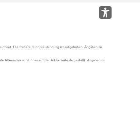
eichnet. Die frühere Buchpreisbindung ist aufgehoben. Angaben zu
e Alternative wird Ihnen auf der Artikelseite dargestellt. Angaben zu
ur Abholung mit Zahlung in der Filiale möglich. Der Gutschein ist nicht
t und das Hugendubel Hörbuch Abo. Der Gutschein ist nicht mit anderen