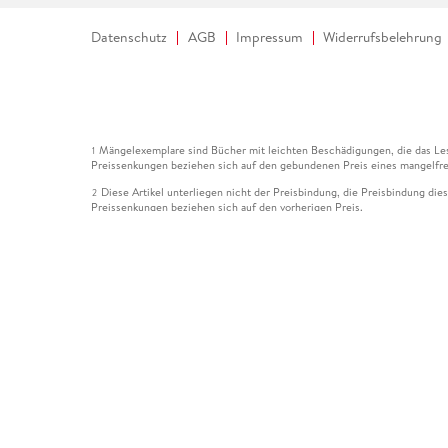
Datenschutz
AGB
Impressum
Widerrufsbelehrung
Mängelexemplare sind Bücher mit leichten Beschädigungen, die das Les
1
Preissenkungen beziehen sich auf den gebundenen Preis eines mangelfre
Diese Artikel unterliegen nicht der Preisbindung, die Preisbindung die
2
Preissenkungen beziehen sich auf den vorherigen Preis.
Durch Öffnen der Leseprobe willigen Sie ein, dass Daten an den Anbie
3
Der gebundene Preis dieses Artikels wird nach Ablauf des auf der Arti
4
Der Preisvergleich bezieht sich auf die unverbindliche Preisempfehlun
5
Der gebundene Preis dieses Artikels wurde vom Verlag gesenkt. Angabe
6
Die Preisbindung dieses Artikels wurde aufgehoben. Angaben zu Preis
7
Der gebundene Preis dieses Artikels wird nach Ablauf des auf der Arti
8
Ihr Gutschein SOMMER13 gilt bis einschließlich 10.08.2026. Sie könne
12
gültig für gesetzlich preisgebundene Artikel (deutschsprachige Bücher 
Gutscheinen und Geschenkkarten kombinierbar. Eine Barauszahlung ist ni