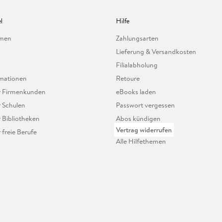
l
Hilfe
hmen
Zahlungsarten
Lieferung & Versandkosten
Filialabholung
mationen
Retoure
ür Firmenkunden
eBooks laden
r Schulen
Passwort vergessen
r Bibliotheken
Abos kündigen
Vertrag widerrufen
r freie Berufe
Alle Hilfethemen