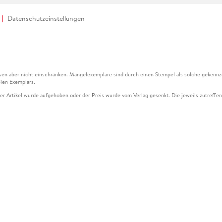
Datenschutzeinstellungen
en aber nicht einschränken. Mängelexemplare sind durch einen Stempel als solche gekennz
ien Exemplars.
ser Artikel wurde aufgehoben oder der Preis wurde vom Verlag gesenkt. Die jeweils zutreffend
ter der Leseprobe übermittelt werden.
kelseite dargestellten Datums vom Verlag angehoben.
g (UVP) des Herstellers.
n zu Preissenkungen beziehen sich auf den vorherigen Preis.
senkungen beziehen sich auf den letzten gebundenen Preis.
kelseite dargestellten Datums vom Verlag angehoben.
n den Gutschein ausschließlich online einlösen unter www.hugendubel.de. Keine Bestellung z
und eBooks) sowie für preisgebundene Kalender, tolino shine (4016621130466), tolino selec
cht möglich. Ein Weiterverkauf und der Handel des Gutscheincodes sind nicht gestattet.