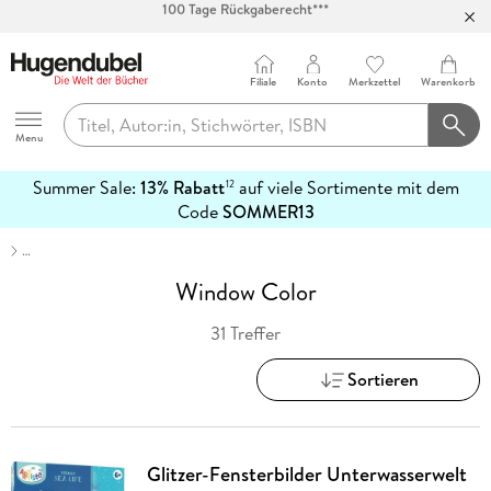
Abholung in über 100 Filialen
Filiale
Konto
Merkzettel
Warenkorb
Hugendubel
Menu
Summer Sale:
13% Rabatt
auf viele Sortimente mit dem
12
mehr
Code
SOMMER13
erfahren
…
Window Color
31 Treffer
Sortieren
Glitzer-Fensterbilder Unterwasserwelt