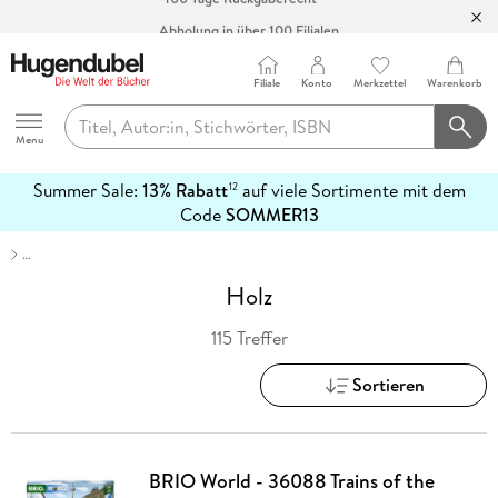
Abholung in über 100 Filialen
Filiale
Konto
Merkzettel
Warenkorb
Hugendubel
Menu
Summer Sale:
13% Rabatt
auf viele Sortimente mit dem
12
mehr
Code
SOMMER13
erfahren
…
Holz
115 Treffer
Sortieren
BRIO World - 36088 Trains of the