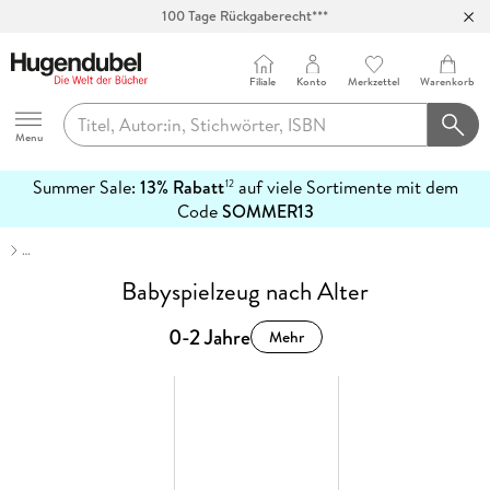
100 Tage Rückgaberecht***
Abholung in über 100 Filialen
Filiale
Konto
Merkzettel
Warenkorb
Hugendubel
Menu
Summer Sale:
13% Rabatt
auf viele Sortimente mit dem
12
mehr
Code
SOMMER13
erfahren
…
Babyspielzeug nach Alter
0-2 Jahre
Mehr