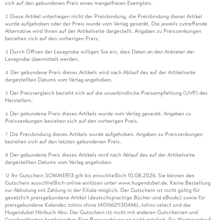
sich auf den gebundenen Preis eines mangelfreien Exemplars.
Diese Artikel unterliegen nicht der Preisbindung, die Preisbindung dieser Artikel
2
wurde aufgehoben oder der Preis wurde vom Verlag gesenkt. Die jeweils zutreffende
Alternative wird Ihnen auf der Artikelseite dargestellt. Angaben zu Preissenkungen
beziehen sich auf den vorherigen Preis.
Durch Öffnen der Leseprobe willigen Sie ein, dass Daten an den Anbieter der
3
Leseprobe übermittelt werden.
Der gebundene Preis dieses Artikels wird nach Ablauf des auf der Artikelseite
4
dargestellten Datums vom Verlag angehoben.
Der Preisvergleich bezieht sich auf die unverbindliche Preisempfehlung (UVP) des
5
Herstellers.
Der gebundene Preis dieses Artikels wurde vom Verlag gesenkt. Angaben zu
6
Preissenkungen beziehen sich auf den vorherigen Preis.
Die Preisbindung dieses Artikels wurde aufgehoben. Angaben zu Preissenkungen
7
beziehen sich auf den letzten gebundenen Preis.
Der gebundene Preis dieses Artikels wird nach Ablauf des auf der Artikelseite
8
dargestellten Datums vom Verlag angehoben.
Ihr Gutschein SOMMER13 gilt bis einschließlich 10.08.2026. Sie können den
12
Gutschein ausschließlich online einlösen unter www.hugendubel.de. Keine Bestellung
zur Abholung mit Zahlung in der Filiale möglich. Der Gutschein ist nicht gültig für
gesetzlich preisgebundene Artikel (deutschsprachige Bücher und eBooks) sowie für
preisgebundene Kalender, tolino shine (4016621130466), tolino select und das
Hugendubel Hörbuch Abo. Der Gutschein ist nicht mit anderen Gutscheinen und
Geschenkkarten kombinierbar. Eine Barauszahlung ist nicht möglich. Ein Weiterverkauf