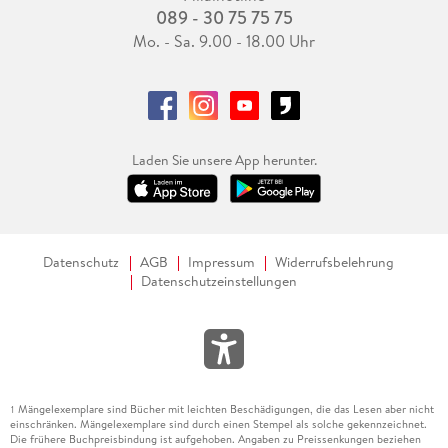
089 - 30 75 75 75
Mo. - Sa. 9.00 - 18.00 Uhr
Laden Sie unsere App herunter.
Datenschutz
AGB
Impressum
Widerrufsbelehrung
Datenschutzeinstellungen
Mängelexemplare sind Bücher mit leichten Beschädigungen, die das Lesen aber nicht
1
einschränken. Mängelexemplare sind durch einen Stempel als solche gekennzeichnet.
Die frühere Buchpreisbindung ist aufgehoben. Angaben zu Preissenkungen beziehen