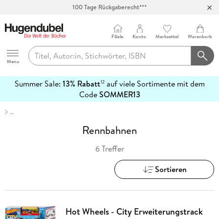
100 Tage Rückgaberecht***
Abholung in über 100 Filialen
Filiale
Konto
Merkzettel
Warenkorb
Hugendubel
Menu
Summer Sale:
13% Rabatt
auf viele Sortimente mit dem
12
mehr
Code
SOMMER13
erfahren
…
Rennbahnen
6 Treffer
Sortieren
Hot Wheels - City Erweiterungstrack