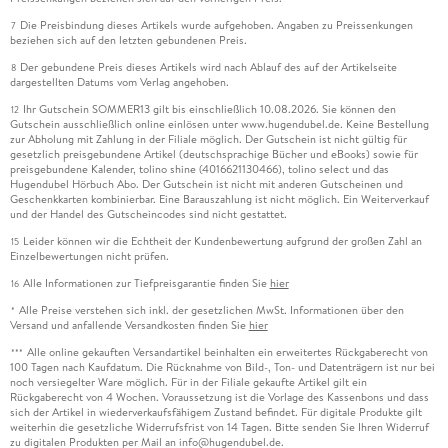
Die Preisbindung dieses Artikels wurde aufgehoben. Angaben zu Preissenkungen
7
beziehen sich auf den letzten gebundenen Preis.
Der gebundene Preis dieses Artikels wird nach Ablauf des auf der Artikelseite
8
dargestellten Datums vom Verlag angehoben.
Ihr Gutschein SOMMER13 gilt bis einschließlich 10.08.2026. Sie können den
12
Gutschein ausschließlich online einlösen unter www.hugendubel.de. Keine Bestellung
zur Abholung mit Zahlung in der Filiale möglich. Der Gutschein ist nicht gültig für
gesetzlich preisgebundene Artikel (deutschsprachige Bücher und eBooks) sowie für
preisgebundene Kalender, tolino shine (4016621130466), tolino select und das
Hugendubel Hörbuch Abo. Der Gutschein ist nicht mit anderen Gutscheinen und
Geschenkkarten kombinierbar. Eine Barauszahlung ist nicht möglich. Ein Weiterverkauf
und der Handel des Gutscheincodes sind nicht gestattet.
Leider können wir die Echtheit der Kundenbewertung aufgrund der großen Zahl an
15
Einzelbewertungen nicht prüfen.
Alle Informationen zur Tiefpreisgarantie finden Sie
hier
16
Alle Preise verstehen sich inkl. der gesetzlichen MwSt. Informationen über den
*
Versand und anfallende Versandkosten finden Sie
hier
Alle online gekauften Versandartikel beinhalten ein erweitertes Rückgaberecht von
***
100 Tagen nach Kaufdatum. Die Rücknahme von Bild-, Ton- und Datenträgern ist nur bei
noch versiegelter Ware möglich. Für in der Filiale gekaufte Artikel gilt ein
Rückgaberecht von 4 Wochen. Voraussetzung ist die Vorlage des Kassenbons und dass
sich der Artikel in wiederverkaufsfähigem Zustand befindet. Für digitale Produkte gilt
weiterhin die gesetzliche Widerrufsfrist von 14 Tagen. Bitte senden Sie Ihren Widerruf
zu digitalen Produkten per Mail an info@hugendubel.de.