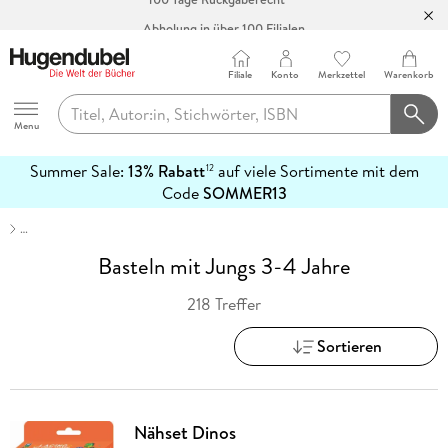
Abholung in über 100 Filialen
Filiale
Konto
Merkzettel
Warenkorb
Hugendubel
Menu
Summer Sale:
13% Rabatt
auf viele Sortimente mit dem
12
mehr
Code
SOMMER13
erfahren
…
Basteln mit Jungs 3-4 Jahre
218 Treffer
Sortieren
Nähset Dinos