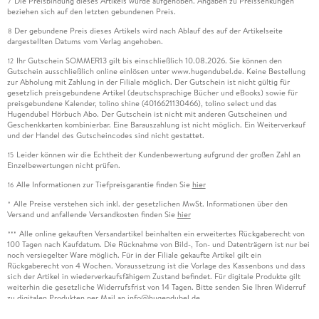
Die Preisbindung dieses Artikels wurde aufgehoben. Angaben zu Preissenkungen
7
beziehen sich auf den letzten gebundenen Preis.
Der gebundene Preis dieses Artikels wird nach Ablauf des auf der Artikelseite
8
dargestellten Datums vom Verlag angehoben.
Ihr Gutschein SOMMER13 gilt bis einschließlich 10.08.2026. Sie können den
12
Gutschein ausschließlich online einlösen unter www.hugendubel.de. Keine Bestellung
zur Abholung mit Zahlung in der Filiale möglich. Der Gutschein ist nicht gültig für
gesetzlich preisgebundene Artikel (deutschsprachige Bücher und eBooks) sowie für
preisgebundene Kalender, tolino shine (4016621130466), tolino select und das
Hugendubel Hörbuch Abo. Der Gutschein ist nicht mit anderen Gutscheinen und
Geschenkkarten kombinierbar. Eine Barauszahlung ist nicht möglich. Ein Weiterverkauf
und der Handel des Gutscheincodes sind nicht gestattet.
Leider können wir die Echtheit der Kundenbewertung aufgrund der großen Zahl an
15
Einzelbewertungen nicht prüfen.
Alle Informationen zur Tiefpreisgarantie finden Sie
hier
16
Alle Preise verstehen sich inkl. der gesetzlichen MwSt. Informationen über den
*
Versand und anfallende Versandkosten finden Sie
hier
Alle online gekauften Versandartikel beinhalten ein erweitertes Rückgaberecht von
***
100 Tagen nach Kaufdatum. Die Rücknahme von Bild-, Ton- und Datenträgern ist nur bei
noch versiegelter Ware möglich. Für in der Filiale gekaufte Artikel gilt ein
Rückgaberecht von 4 Wochen. Voraussetzung ist die Vorlage des Kassenbons und dass
sich der Artikel in wiederverkaufsfähigem Zustand befindet. Für digitale Produkte gilt
weiterhin die gesetzliche Widerrufsfrist von 14 Tagen. Bitte senden Sie Ihren Widerruf
zu digitalen Produkten per Mail an info@hugendubel.de.