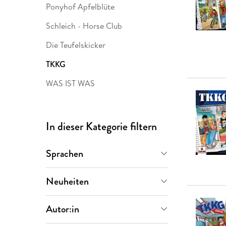
Ponyhof Apfelblüte
Schleich - Horse Club
Die Teufelskicker
TKKG
WAS IST WAS
In dieser Kategorie filtern
Sprachen
Deutsch
(
57
)
Neuheiten
Letzte 30 Tage
(
1
)
Autor:in
Letzte 90 Tage
(
1
)