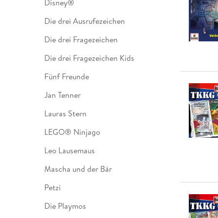
Disney®
Leseempfehlung
eBook Abonnement
Postkarten
Westerman
Kinder- &
Kugelschr
Hörbuchsprecher
Günstige Spielwaren
Wochenkalender
Kinderbü
Romane
Geräte im
Puzzles &
Schule & 
Die drei Ausrufezeichen
Buchtrends auf Social Media
eBooks verschenken
Klett Lern
Krimis & T
Buchkalender
Kochen &
Sachbüch
Sprachka
büchermenschen
Duden Sh
Romane
Die drei Fragezeichen
Krimis & T
Top Autor:innen
Hörspiele
Die drei Fragezeichen Kids
Manga
Top Serien
Hörbuchs
Fünf Freunde
Gebrauchtbuch
Jan Tenner
Lauras Stern
LEGO® Ninjago
Leo Lausemaus
Mascha und der Bär
Petzi
Die Playmos