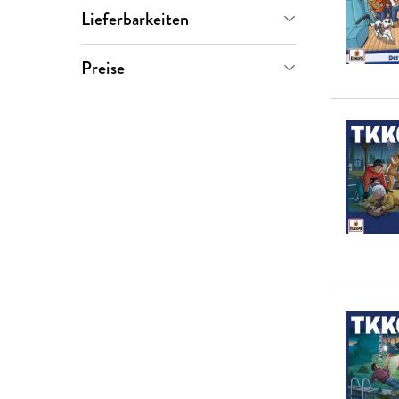
TKKG
(
9
)
Lieferbarkeiten
Stefan Wolf
(
4
)
Sofort verfügbar
(
48
)
Preise
TKKG Junior
(
4
)
Versand in wenigen Tagen
(
5
)
0-5 €
(
0
)
Benjamin Tannenberg
(
1
)
Versand in mehreren Wochen
5-10 €
(
11
)
(
4
)
10-20 €
(
46
)
20-50 €
(
0
)
> 50 €
(
0
)