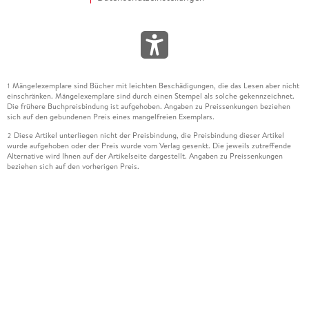
Mängelexemplare sind Bücher mit leichten Beschädigungen, die das Lesen aber nicht
1
einschränken. Mängelexemplare sind durch einen Stempel als solche gekennzeichnet.
Die frühere Buchpreisbindung ist aufgehoben. Angaben zu Preissenkungen beziehen
sich auf den gebundenen Preis eines mangelfreien Exemplars.
Diese Artikel unterliegen nicht der Preisbindung, die Preisbindung dieser Artikel
2
wurde aufgehoben oder der Preis wurde vom Verlag gesenkt. Die jeweils zutreffende
Alternative wird Ihnen auf der Artikelseite dargestellt. Angaben zu Preissenkungen
beziehen sich auf den vorherigen Preis.
Durch Öffnen der Leseprobe willigen Sie ein, dass Daten an den Anbieter der
3
Leseprobe übermittelt werden.
Der gebundene Preis dieses Artikels wird nach Ablauf des auf der Artikelseite
4
dargestellten Datums vom Verlag angehoben.
Der Preisvergleich bezieht sich auf die unverbindliche Preisempfehlung (UVP) des
5
Herstellers.
Der gebundene Preis dieses Artikels wurde vom Verlag gesenkt. Angaben zu
6
Preissenkungen beziehen sich auf den vorherigen Preis.
Die Preisbindung dieses Artikels wurde aufgehoben. Angaben zu Preissenkungen
7