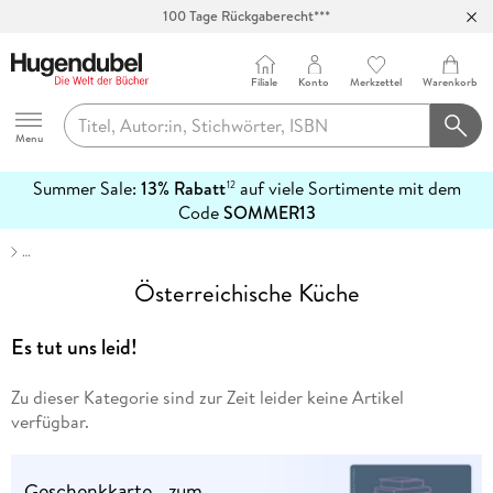
100 Tage Rückgaberecht***
Abholung in über 100 Filialen
Filiale
Konto
Merkzettel
Warenkorb
Hugendubel
Menu
Summer Sale:
13% Rabatt
auf viele Sortimente mit dem
12
mehr
Code
SOMMER13
erfahren
…
Österreichische Küche
Es tut uns leid!
Zu dieser Kategorie sind zur Zeit leider keine Artikel
verfügbar.
Geschenkkarte - zum