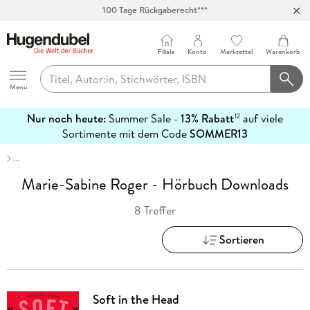
100 Tage Rückgaberecht***
Abholung in über 100 Filialen
Filiale
Konto
Merkzettel
Warenkorb
Hugendubel
Menu
Nur noch heute:
Summer Sale -
13% Rabatt
auf viele
12
mehr
Sortimente mit dem Code
SOMMER13
erfahren
…
Marie-Sabine Roger - Hörbuch Downloads
8 Treffer
Sortieren
Soft in the Head