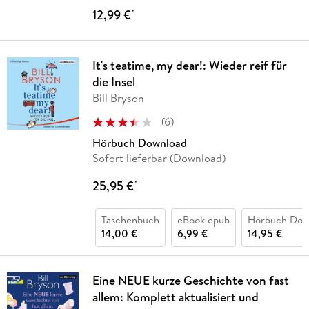
12,99 €
*
It's teatime, my dear!: Wieder reif für
die Insel
Bill Bryson
(
6
)
Hörbuch Download
Sofort lieferbar (Download)
25,95 €
*
Taschenbuch
eBook epub
Hörbuch Dow
14,00 €
6,99 €
14,95 €
Eine NEUE kurze Geschichte von fast
allem: Komplett aktualisiert und