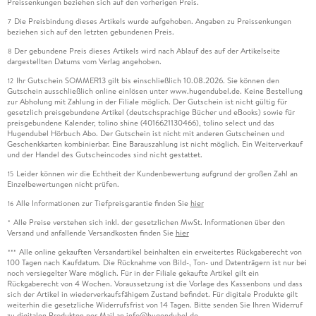
Preissenkungen beziehen sich auf den vorherigen Preis.
Die Preisbindung dieses Artikels wurde aufgehoben. Angaben zu Preissenkungen
7
beziehen sich auf den letzten gebundenen Preis.
Der gebundene Preis dieses Artikels wird nach Ablauf des auf der Artikelseite
8
dargestellten Datums vom Verlag angehoben.
Ihr Gutschein SOMMER13 gilt bis einschließlich 10.08.2026. Sie können den
12
Gutschein ausschließlich online einlösen unter www.hugendubel.de. Keine Bestellung
zur Abholung mit Zahlung in der Filiale möglich. Der Gutschein ist nicht gültig für
gesetzlich preisgebundene Artikel (deutschsprachige Bücher und eBooks) sowie für
preisgebundene Kalender, tolino shine (4016621130466), tolino select und das
Hugendubel Hörbuch Abo. Der Gutschein ist nicht mit anderen Gutscheinen und
Geschenkkarten kombinierbar. Eine Barauszahlung ist nicht möglich. Ein Weiterverkauf
und der Handel des Gutscheincodes sind nicht gestattet.
Leider können wir die Echtheit der Kundenbewertung aufgrund der großen Zahl an
15
Einzelbewertungen nicht prüfen.
Alle Informationen zur Tiefpreisgarantie finden Sie
hier
16
Alle Preise verstehen sich inkl. der gesetzlichen MwSt. Informationen über den
*
Versand und anfallende Versandkosten finden Sie
hier
Alle online gekauften Versandartikel beinhalten ein erweitertes Rückgaberecht von
***
100 Tagen nach Kaufdatum. Die Rücknahme von Bild-, Ton- und Datenträgern ist nur bei
noch versiegelter Ware möglich. Für in der Filiale gekaufte Artikel gilt ein
Rückgaberecht von 4 Wochen. Voraussetzung ist die Vorlage des Kassenbons und dass
sich der Artikel in wiederverkaufsfähigem Zustand befindet. Für digitale Produkte gilt
weiterhin die gesetzliche Widerrufsfrist von 14 Tagen. Bitte senden Sie Ihren Widerruf
zu digitalen Produkten per Mail an info@hugendubel.de.