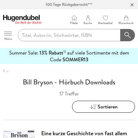
100 Tage Rückgaberecht***
Abholung in über 100 Filialen
Filiale
Konto
Merkzettel
Warenkorb
Hugendubel
Menu
Summer Sale:
13% Rabatt
auf viele Sortimente mit dem
12
mehr
Code
SOMMER13
erfahren
…
Bill Bryson - Hörbuch Downloads
17 Treffer
Sortieren
Eine kurze Geschichte von fast allem