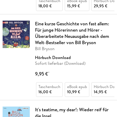
Taschenbuch
eBook epub
Hörbuch Dow
18,00 €
15,99 €
29,95 €
Eine kurze Geschichte von fast allem:
Für junge Hörerinnen und Hörer -
Überarbeitete Neuausgabe nach dem
Welt-Bestseller von Bill Bryson
Bill Bryson
Hörbuch Download
Sofort lieferbar (Download)
9,95 €
*
Taschenbuch
eBook epub
Hörbuch Dow
16,00 €
10,99 €
14,95 €
It's teatime, my dear!: Wieder reif für
die Insel