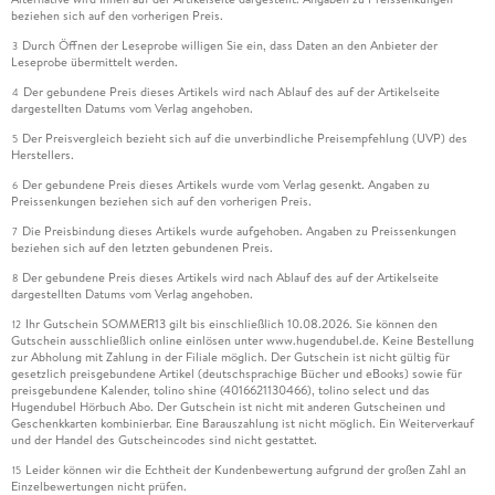
beziehen sich auf den vorherigen Preis.
Durch Öffnen der Leseprobe willigen Sie ein, dass Daten an den Anbieter der
3
Leseprobe übermittelt werden.
Der gebundene Preis dieses Artikels wird nach Ablauf des auf der Artikelseite
4
dargestellten Datums vom Verlag angehoben.
Der Preisvergleich bezieht sich auf die unverbindliche Preisempfehlung (UVP) des
5
Herstellers.
Der gebundene Preis dieses Artikels wurde vom Verlag gesenkt. Angaben zu
6
Preissenkungen beziehen sich auf den vorherigen Preis.
Die Preisbindung dieses Artikels wurde aufgehoben. Angaben zu Preissenkungen
7
beziehen sich auf den letzten gebundenen Preis.
Der gebundene Preis dieses Artikels wird nach Ablauf des auf der Artikelseite
8
dargestellten Datums vom Verlag angehoben.
Ihr Gutschein SOMMER13 gilt bis einschließlich 10.08.2026. Sie können den
12
Gutschein ausschließlich online einlösen unter www.hugendubel.de. Keine Bestellung
zur Abholung mit Zahlung in der Filiale möglich. Der Gutschein ist nicht gültig für
gesetzlich preisgebundene Artikel (deutschsprachige Bücher und eBooks) sowie für
preisgebundene Kalender, tolino shine (4016621130466), tolino select und das
Hugendubel Hörbuch Abo. Der Gutschein ist nicht mit anderen Gutscheinen und
Geschenkkarten kombinierbar. Eine Barauszahlung ist nicht möglich. Ein Weiterverkauf
und der Handel des Gutscheincodes sind nicht gestattet.
Leider können wir die Echtheit der Kundenbewertung aufgrund der großen Zahl an
15
Einzelbewertungen nicht prüfen.