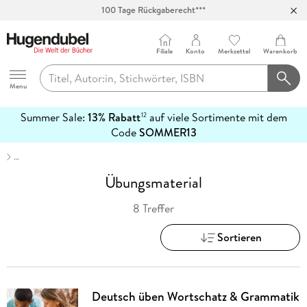
100 Tage Rückgaberecht***
Abholung in über 100 Filialen
Filiale
Konto
Merkzettel
Warenkorb
Hugendubel
Menu
Summer Sale:
13% Rabatt
auf viele Sortimente mit dem
12
mehr
Code
SOMMER13
erfahren
…
Übungsmaterial
8 Treffer
Sortieren
Deutsch üben Wortschatz & Grammatik