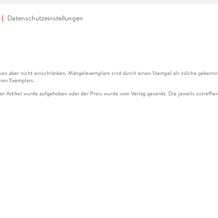
Datenschutzeinstellungen
en aber nicht einschränken. Mängelexemplare sind durch einen Stempel als solche gekennz
ien Exemplars.
ser Artikel wurde aufgehoben oder der Preis wurde vom Verlag gesenkt. Die jeweils zutreffend
ter der Leseprobe übermittelt werden.
kelseite dargestellten Datums vom Verlag angehoben.
g (UVP) des Herstellers.
n zu Preissenkungen beziehen sich auf den vorherigen Preis.
senkungen beziehen sich auf den letzten gebundenen Preis.
kelseite dargestellten Datums vom Verlag angehoben.
n den Gutschein ausschließlich online einlösen unter www.hugendubel.de. Keine Bestellung z
und eBooks) sowie für preisgebundene Kalender, tolino shine (4016621130466), tolino selec
cht möglich. Ein Weiterverkauf und der Handel des Gutscheincodes sind nicht gestattet.