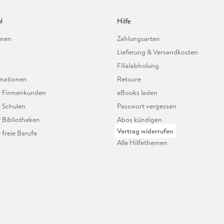
l
Hilfe
hmen
Zahlungsarten
Lieferung & Versandkosten
Filialabholung
mationen
Retoure
ür Firmenkunden
eBooks laden
r Schulen
Passwort vergessen
r Bibliotheken
Abos kündigen
Vertrag widerrufen
r freie Berufe
Alle Hilfethemen