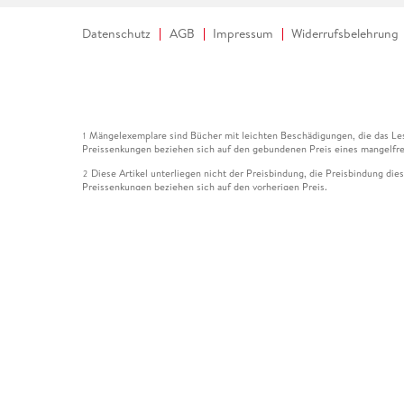
Datenschutz
AGB
Impressum
Widerrufsbelehrung
Mängelexemplare sind Bücher mit leichten Beschädigungen, die das Les
1
Preissenkungen beziehen sich auf den gebundenen Preis eines mangelfre
Diese Artikel unterliegen nicht der Preisbindung, die Preisbindung die
2
Preissenkungen beziehen sich auf den vorherigen Preis.
Durch Öffnen der Leseprobe willigen Sie ein, dass Daten an den Anbie
3
Der gebundene Preis dieses Artikels wird nach Ablauf des auf der Arti
4
Der Preisvergleich bezieht sich auf die unverbindliche Preisempfehlun
5
Der gebundene Preis dieses Artikels wurde vom Verlag gesenkt. Angabe
6
Die Preisbindung dieses Artikels wurde aufgehoben. Angaben zu Preis
7
Der gebundene Preis dieses Artikels wird nach Ablauf des auf der Arti
8
Ihr Gutschein SOMMER13 gilt bis einschließlich 10.08.2026. Sie könne
12
gültig für gesetzlich preisgebundene Artikel (deutschsprachige Bücher 
Gutscheinen und Geschenkkarten kombinierbar. Eine Barauszahlung ist ni