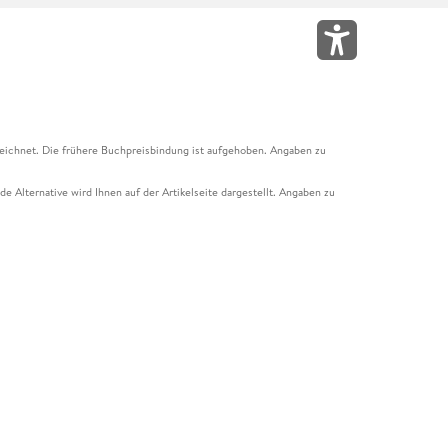
eichnet. Die frühere Buchpreisbindung ist aufgehoben. Angaben zu
e Alternative wird Ihnen auf der Artikelseite dargestellt. Angaben zu
ur Abholung mit Zahlung in der Filiale möglich. Der Gutschein ist nicht
t und das Hugendubel Hörbuch Abo. Der Gutschein ist nicht mit anderen