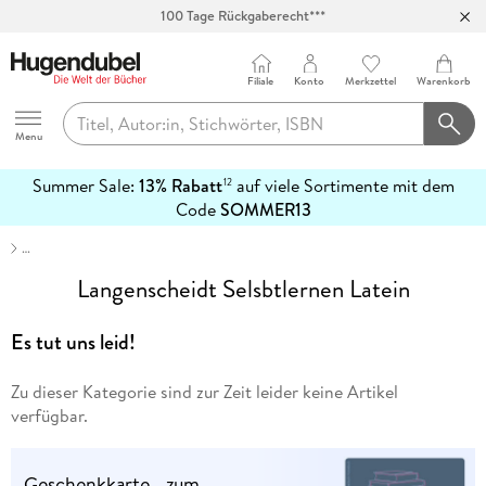
100 Tage Rückgaberecht***
Abholung in über 100 Filialen
Filiale
Konto
Merkzettel
Warenkorb
Hugendubel
Menu
Summer Sale:
13% Rabatt
auf viele Sortimente mit dem
12
mehr
Code
SOMMER13
erfahren
…
Langenscheidt Selsbtlernen Latein
Es tut uns leid!
Zu dieser Kategorie sind zur Zeit leider keine Artikel
verfügbar.
Geschenkkarte - zum