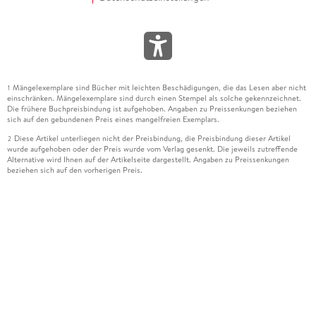
Mängelexemplare sind Bücher mit leichten Beschädigungen, die das Lesen aber nicht
1
einschränken. Mängelexemplare sind durch einen Stempel als solche gekennzeichnet.
Die frühere Buchpreisbindung ist aufgehoben. Angaben zu Preissenkungen beziehen
sich auf den gebundenen Preis eines mangelfreien Exemplars.
Diese Artikel unterliegen nicht der Preisbindung, die Preisbindung dieser Artikel
2
wurde aufgehoben oder der Preis wurde vom Verlag gesenkt. Die jeweils zutreffende
Alternative wird Ihnen auf der Artikelseite dargestellt. Angaben zu Preissenkungen
beziehen sich auf den vorherigen Preis.
Durch Öffnen der Leseprobe willigen Sie ein, dass Daten an den Anbieter der
3
Leseprobe übermittelt werden.
Der gebundene Preis dieses Artikels wird nach Ablauf des auf der Artikelseite
4
dargestellten Datums vom Verlag angehoben.
Der Preisvergleich bezieht sich auf die unverbindliche Preisempfehlung (UVP) des
5
Herstellers.
Der gebundene Preis dieses Artikels wurde vom Verlag gesenkt. Angaben zu
6
Preissenkungen beziehen sich auf den vorherigen Preis.
Die Preisbindung dieses Artikels wurde aufgehoben. Angaben zu Preissenkungen
7