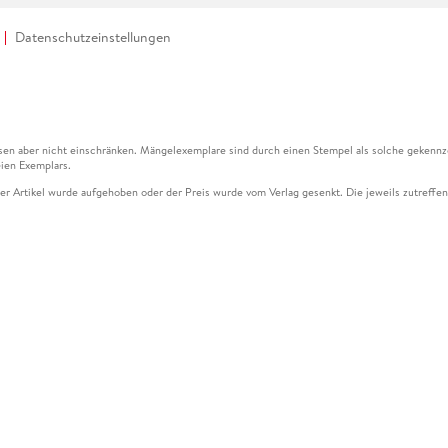
Datenschutzeinstellungen
en aber nicht einschränken. Mängelexemplare sind durch einen Stempel als solche gekennz
ien Exemplars.
ser Artikel wurde aufgehoben oder der Preis wurde vom Verlag gesenkt. Die jeweils zutreffend
ter der Leseprobe übermittelt werden.
kelseite dargestellten Datums vom Verlag angehoben.
g (UVP) des Herstellers.
n zu Preissenkungen beziehen sich auf den vorherigen Preis.
senkungen beziehen sich auf den letzten gebundenen Preis.
kelseite dargestellten Datums vom Verlag angehoben.
n den Gutschein ausschließlich online einlösen unter www.hugendubel.de. Keine Bestellung z
und eBooks) sowie für preisgebundene Kalender, tolino shine (4016621130466), tolino selec
cht möglich. Ein Weiterverkauf und der Handel des Gutscheincodes sind nicht gestattet.