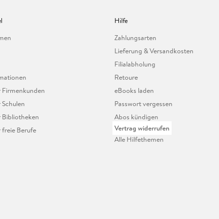
l
Hilfe
hmen
Zahlungsarten
Lieferung & Versandkosten
Filialabholung
mationen
Retoure
ür Firmenkunden
eBooks laden
r Schulen
Passwort vergessen
r Bibliotheken
Abos kündigen
Vertrag widerrufen
r freie Berufe
Alle Hilfethemen