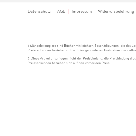
Datenschutz
AGB
Impressum
Widerrufsbelehrung
Mängelexemplare sind Bücher mit leichten Beschädigungen, die das Les
1
Preissenkungen beziehen sich auf den gebundenen Preis eines mangelfre
Diese Artikel unterliegen nicht der Preisbindung, die Preisbindung die
2
Preissenkungen beziehen sich auf den vorherigen Preis.
Durch Öffnen der Leseprobe willigen Sie ein, dass Daten an den Anbie
3
Der gebundene Preis dieses Artikels wird nach Ablauf des auf der Arti
4
Der Preisvergleich bezieht sich auf die unverbindliche Preisempfehlun
5
Der gebundene Preis dieses Artikels wurde vom Verlag gesenkt. Angabe
6
Die Preisbindung dieses Artikels wurde aufgehoben. Angaben zu Preis
7
Der gebundene Preis dieses Artikels wird nach Ablauf des auf der Arti
8
Ihr Gutschein SOMMER13 gilt bis einschließlich 10.08.2026. Sie könne
12
gültig für gesetzlich preisgebundene Artikel (deutschsprachige Bücher 
Gutscheinen und Geschenkkarten kombinierbar. Eine Barauszahlung ist ni