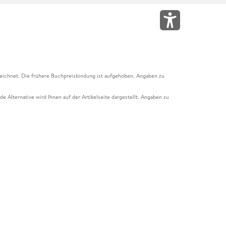
eichnet. Die frühere Buchpreisbindung ist aufgehoben. Angaben zu
e Alternative wird Ihnen auf der Artikelseite dargestellt. Angaben zu
ur Abholung mit Zahlung in der Filiale möglich. Der Gutschein ist nicht
t und das Hugendubel Hörbuch Abo. Der Gutschein ist nicht mit anderen